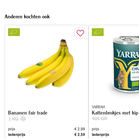
Anderen kochten ook
YARRAH
Bananen fair trade
Kattenbrokjes met kip
405 GR
1 KG
prijs
€ 2,99
prijs
ledenprijs
€ 2,59
ledenprijs