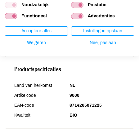
Noodzakelijk
Prestatie
Sesam
niet aanwezig
Functioneel
Advertenties
Soja
niet aanwezig
Vis
niet aanwezig
Accepteer alles
Instellingen opslaan
Weekdieren
niet aanwezig
Zwaveldioxide / sulfieten
niet aanwezig
Weigeren
Nee, pas aan
Productspecificaties
Land van herkomst
NL
Artikelcode
9000
EAN-code
8714265071225
Kwaliteit
BIO