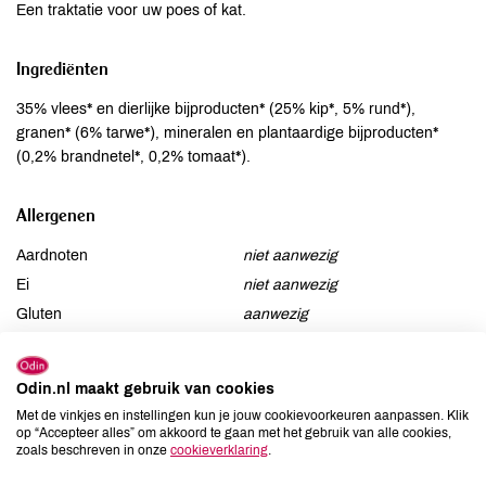
Een traktatie voor uw poes of kat.
Ingrediënten
35% vlees* en dierlijke bijproducten* (25% kip*, 5% rund*),
granen* (6% tarwe*), mineralen en plantaardige bijproducten*
(0,2% brandnetel*, 0,2% tomaat*).
Allergenen
Aardnoten
niet aanwezig
Ei
niet aanwezig
Gluten
aanwezig
Lactose
niet aanwezig
Lupine
niet aanwezig
Odin.nl maakt gebruik van cookies
Mosterd
niet aanwezig
Met de vinkjes en instellingen kun je jouw cookievoorkeuren aanpassen. Klik
Noten
niet aanwezig
op “Accepteer alles” om akkoord te gaan met het gebruik van alle cookies,
zoals beschreven in onze
cookieverklaring
.
Schaaldieren
niet aanwezig
Selderij
niet aanwezig