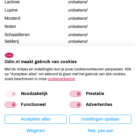
Lactose
onbekend
Lupine
onbekend
Mosterd
onbekend
Noten
onbekend
Schaaldieren
onbekend
Selderij
onbekend
Sesam
onbekend
Soja
onbekend
Odin.nl maakt gebruik van cookies
Vis
onbekend
Met de vinkjes en instellingen kun je jouw cookievoorkeuren aanpassen. Klik
op “Accepteer alles” om akkoord te gaan met het gebruik van alle cookies,
Weekdieren
onbekend
zoals beschreven in onze
cookieverklaring
.
Zwaveldioxide / sulfieten
onbekend
Noodzakelijk
Prestatie
Functioneel
Advertenties
Productspecificaties
Accepteer alles
Instellingen opslaan
Land van herkomst
DE
Weigeren
Nee, pas aan
Artikelcode
82518