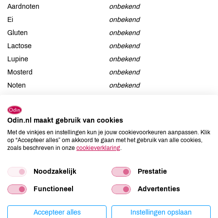
Aardnoten
onbekend
Ei
onbekend
Gluten
onbekend
Lactose
onbekend
Lupine
onbekend
Mosterd
onbekend
Noten
onbekend
Schaaldieren
onbekend
Selderij
onbekend
Odin.nl maakt gebruik van cookies
Sesam
onbekend
Met de vinkjes en instellingen kun je jouw cookievoorkeuren aanpassen. Klik
Soja
onbekend
op “Accepteer alles” om akkoord te gaan met het gebruik van alle cookies,
zoals beschreven in onze
cookieverklaring
.
Vis
onbekend
Weekdieren
onbekend
Noodzakelijk
Prestatie
Zwaveldioxide / sulfieten
onbekend
Functioneel
Advertenties
Accepteer alles
Instellingen opslaan