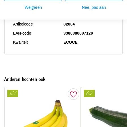
Productspecificaties
Weigeren
Nee, pas aan
Land van herkomst
FR
Artikelcode
82004
EAN-code
3380380097126
Kwaliteit
ECOCE
Anderen kochten ook