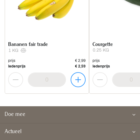
Bananen fair trade
Courgette
0.25 KG
1 KG
prijs
€ 2,99
prijs
ledenprijs
€ 2,59
ledenprijs
Doe mee
Actueel