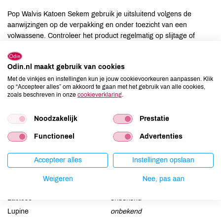
Pop Walvis Katoen Sekem gebruik je uitsluitend volgens de
aanwijzingen op de verpakking en onder toezicht van een
volwassene. Controleer het product regelmatig op slijtage of
beschadigingen.
Odin.nl maakt gebruik van cookies
Suggesties
Met de vinkjes en instellingen kun je jouw cookievoorkeuren aanpassen. Klik
op “Accepteer alles” om akkoord te gaan met het gebruik van alle cookies,
Pop Walvis Katoen Sekem gebruik je om je baby of peuter te
zoals beschreven in onze
cookieverklaring
.
troosten of bezig te houden, binnen de veilige grenzen van de
gebruiksaanwijzing.
Noodzakelijk
Prestatie
Functioneel
Advertenties
Allergenen
Aardnoten
onbekend
Accepteer alles
Instellingen opslaan
Ei
onbekend
Weigeren
Nee, pas aan
Gluten
onbekend
Lactose
onbekend
Lupine
onbekend