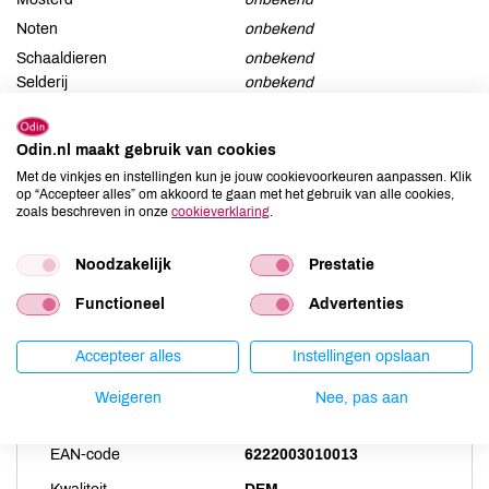
Noten
onbekend
Schaaldieren
onbekend
Selderij
onbekend
Sesam
onbekend
Soja
onbekend
Odin.nl maakt gebruik van cookies
Vis
onbekend
Met de vinkjes en instellingen kun je jouw cookievoorkeuren aanpassen. Klik
op “Accepteer alles” om akkoord te gaan met het gebruik van alle cookies,
Weekdieren
onbekend
zoals beschreven in onze
cookieverklaring
.
Zwaveldioxide / sulfieten
onbekend
Noodzakelijk
Prestatie
Functioneel
Advertenties
Productspecificaties
Accepteer alles
Instellingen opslaan
Land van herkomst
EG
Weigeren
Nee, pas aan
Artikelcode
26153
EAN-code
6222003010013