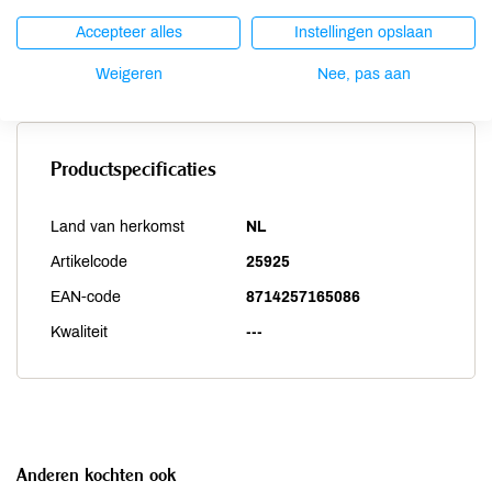
Vis
onbekend
Accepteer alles
Instellingen opslaan
Weekdieren
onbekend
Zwaveldioxide / sulfieten
onbekend
Weigeren
Nee, pas aan
Productspecificaties
Land van herkomst
NL
Artikelcode
25925
EAN-code
8714257165086
Kwaliteit
---
Anderen kochten ook