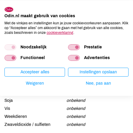
Allergenen
Odin.nl maakt gebruik van cookies
Aardnoten
onbekend
Met de vinkjes en instellingen kun je jouw cookievoorkeuren aanpassen. Klik
op “Accepteer alles” om akkoord te gaan met het gebruik van alle cookies,
Ei
onbekend
zoals beschreven in onze
cookieverklaring
.
Gluten
onbekend
Lactose
onbekend
Noodzakelijk
Prestatie
Lupine
onbekend
Functioneel
Advertenties
Mosterd
onbekend
Noten
onbekend
Accepteer alles
Instellingen opslaan
Schaaldieren
onbekend
Weigeren
Nee, pas aan
Selderij
onbekend
Sesam
onbekend
Soja
onbekend
Vis
onbekend
Weekdieren
onbekend
Zwaveldioxide / sulfieten
onbekend