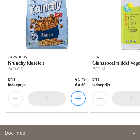
BARNHOUSE
SONETT
Krunchy klassiek
Glansspoelmiddel veg
600 GR
500 ML
prijs
€ 5,79
prijs
ledenprijs
€ 4,89
ledenprijs
Doe mee