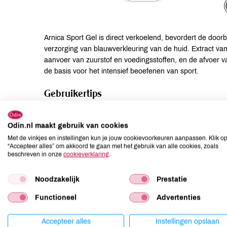
Arnica Sport Gel is direct verkoelend, bevordert de doorb
verzorging van blauwverkleuring van de huid. Extract van 
aanvoer van zuurstof en voedingsstoffen, en de afvoer v
de basis voor het intensief beoefenen van sport.
Gebruikertips
Helpt het herstel van gevoelige spieren Bij blauwverkleu
gehalte Arnica extract
Odin.nl maakt gebruik van cookies
Met de vinkjes en instellingen kun je jouw cookievoorkeuren aanpassen. Klik o
“Accepteer alles” om akkoord te gaan met het gebruik van alle cookies, zoals
Suggesties
beschreven in onze
cookieverklaring
.
Eerste hulp bij gevoelige en stijve spieren
Noodzakelijk
Prestatie
Ingrediënten
Functioneel
Advertenties
INCI: Arnica Montana Extract*, Aqua, Glycerin, Alcohol*
Accepteer alles
Instellingen opslaan