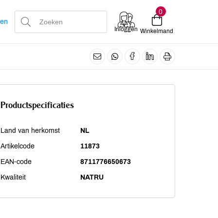
0
len
Inloggen
Winkelmand
Productspecificaties
Land van herkomst
NL
Artikelcode
11873
EAN-code
8711776650673
Kwaliteit
NATRU