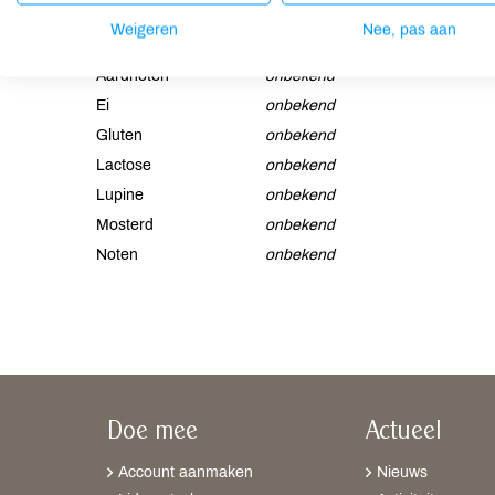
Allergenen
Weigeren
Nee, pas aan
Aardnoten
onbekend
Ei
onbekend
Gluten
onbekend
Lactose
onbekend
Lupine
onbekend
Mosterd
onbekend
Noten
onbekend
Doe mee
Actueel
Account aanmaken
Nieuws