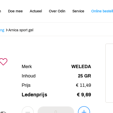
n
Doe mee
Actueel
Over Odin
Service
Online bestel
ing
Arnica sport gel
Merk
WELEDA
Inhoud
25 GR
Prijs
€ 11,49
Ledenprijs
€ 9,69