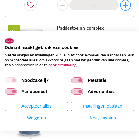
Paddestoelen complex
MATTISSON
100 GR
Odin.nl maakt gebruik van cookies
prijs
€ 26,85
Met de vinkjes en instellingen kun je jouw cookievoorkeuren aanpassen. Klik
ledenprijs
€ 22,85
op “Accepteer alles” om akkoord te gaan met het gebruik van alle cookies,
zoals beschreven in onze
cookieverklaring
.
Noodzakelijk
Prestatie
Functioneel
Advertenties
Electrolyten poeder vegan
Accepteer alles
Instellingen opslaan
MATTISSON
300 GR
Weigeren
Nee, pas aan
prijs
€ 29,15
ledenprijs
€ 24,69