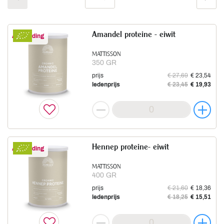
Amandel proteine - eiwit
Aanbieding
MATTISSON
350 GR
prijs
€ 27,69
€ 23,54
ledenprijs
€ 23,45
€ 19,93
Hennep proteine- eiwit
Aanbieding
MATTISSON
400 GR
prijs
€ 21,60
€ 18,36
ledenprijs
€ 18,25
€ 15,51