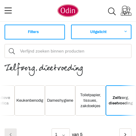
Filters
Uitgelicht
Zelfzorg, dieetvoeding
Toiletpapier,
atieve
Zelfzorg,
Keukenbenodigdheden
Dameshygiene
tissues,
etica
dieetvoeding
zakdoekjes
1
van 5