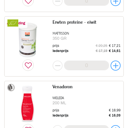
Erwten proteine - eiwit
Aanbieding
MATTISSON
350 GR
prijs
€ 20,25
€ 17,21
ledenprijs
€ 17,19
€ 14,61
Venadoron
WELEDA
200 ML
prijs
€ 18,99
ledenprijs
€ 16,09