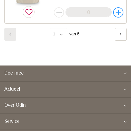
1
van 5
Doe mee
Actueel
Over Odin
Service