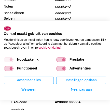
Noten
onbekend
Schaaldieren
onbekend
Selderij
onbekend
Sesam
onbekend
Soja
onbekend
Odin.nl maakt gebruik van cookies
Vis
onbekend
Met de vinkjes en instellingen kun je jouw cookievoorkeuren aanpassen. Klik
op “Accepteer alles” om akkoord te gaan met het gebruik van alle cookies,
Weekdieren
onbekend
zoals beschreven in onze
cookieverklaring
.
Zwaveldioxide / sulfieten
onbekend
Noodzakelijk
Prestatie
Functioneel
Advertenties
Productspecificaties
Accepteer alles
Instellingen opslaan
Land van herkomst
DE
Weigeren
Nee, pas aan
Artikelcode
81885
EAN-code
4280001065604