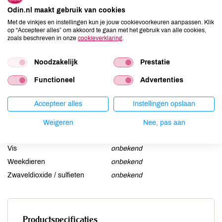
Aardnoten
onbekend
Odin.nl maakt gebruik van cookies
Ei
onbekend
Met de vinkjes en instellingen kun je jouw cookievoorkeuren aanpassen. Klik
op “Accepteer alles” om akkoord te gaan met het gebruik van alle cookies,
Gluten
onbekend
zoals beschreven in onze
cookieverklaring
.
Lactose
onbekend
Lupine
onbekend
Noodzakelijk
Prestatie
Mosterd
onbekend
Functioneel
Advertenties
Noten
onbekend
Schaaldieren
onbekend
Accepteer alles
Instellingen opslaan
Selderij
onbekend
Sesam
onbekend
Weigeren
Nee, pas aan
Soja
onbekend
Vis
onbekend
Weekdieren
onbekend
Zwaveldioxide / sulfieten
onbekend
Productspecificaties