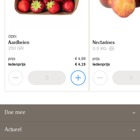
ODIN
Aardbeien
Nectarines
250 GR
0.5 KG
prijs
€ 4,99
prijs
ledenprijs
€ 4,19
ledenprijs
Doe mee
Actueel