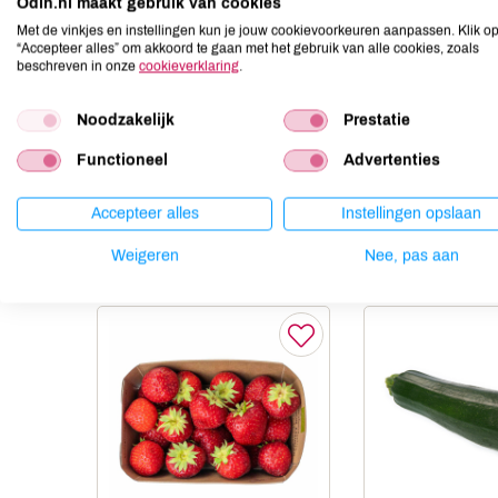
Odin.nl maakt gebruik van cookies
Ei
onbekend
Met de vinkjes en instellingen kun je jouw cookievoorkeuren aanpassen. Klik o
Gluten
onbekend
“Accepteer alles” om akkoord te gaan met het gebruik van alle cookies, zoals
beschreven in onze
cookieverklaring
.
Lactose
onbekend
Lupine
onbekend
Noodzakelijk
Prestatie
Mosterd
onbekend
Noten
onbekend
Functioneel
Advertenties
Accepteer alles
Instellingen opslaan
Anderen kochten ook
Weigeren
Nee, pas aan