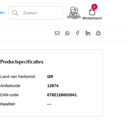
0
len
Inloggen
Winkelmand
Productspecificaties
Land van herkomst
GR
Artikelcode
12874
EAN-code
0782126003041
Kwaliteit
---