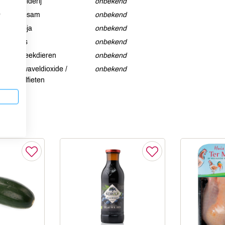
Selderij
onbekend
p
Sesam
onbekend
Soja
onbekend
Vis
onbekend
Weekdieren
onbekend
Zwaveldioxide /
onbekend
sulfieten