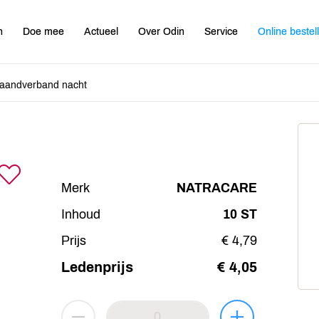
n
Doe mee
Actueel
Over Odin
Service
Online bestel
aandverband nacht
Merk
NATRACARE
Inhoud
10 ST
Prijs
€ 4,79
Ledenprijs
€ 4,05