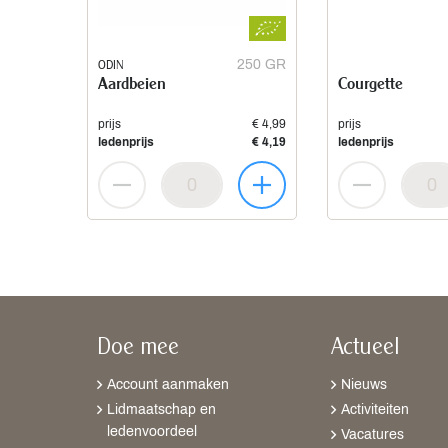
ODIN
250 GR
Aardbeien
Courgette
prijs
€ 4,99
prijs
ledenprijs
€ 4,19
ledenprijs
Doe mee
Actueel
Account aanmaken
Nieuws
Lidmaatschap en
Activiteiten
ledenvoordeel
Vacatures