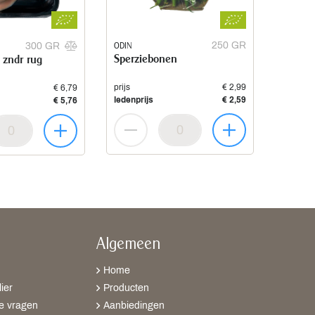
ODIN
250 GR
300 GR
Sperziebonen
 zndr rug
prijs
€ 2,99
€ 6,79
ledenprijs
€ 2,59
€ 5,76
Algemeen
Home
ier
Producten
e vragen
Aanbiedingen