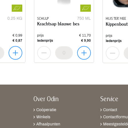
0.25 KG
SCHULP
750 ML
HUIS TER MEE
Krachtsap blauwe bes
Kippenbout
€ 0,99
prijs
€ 11,70
prijs
€ 0,87
ledenprijs
€ 9,90
ledenprijs
Over Odin
Service
Coöperatie
Contact
Winkels
Contactformul
Afhaalpunten
Meestgesteld