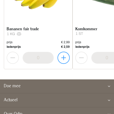
Bananen fair trade
Komkommer
1 ST
1 KG
prijs
€ 2,99
prijs
ledenprijs
€ 2,59
ledenprijs
Doe mee
Actueel