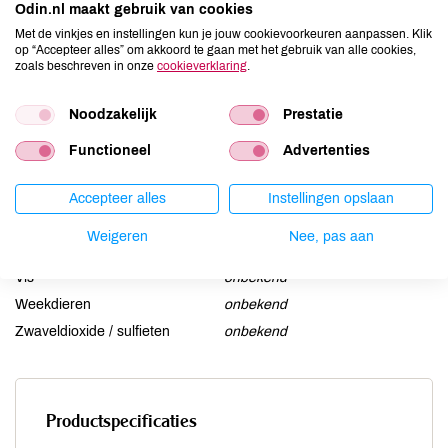
Odin.nl maakt gebruik van cookies
Ei
onbekend
Met de vinkjes en instellingen kun je jouw cookievoorkeuren aanpassen. Klik
Gluten
onbekend
op “Accepteer alles” om akkoord te gaan met het gebruik van alle cookies,
zoals beschreven in onze
cookieverklaring
.
Lactose
onbekend
Lupine
onbekend
Noodzakelijk
Prestatie
Mosterd
onbekend
Noten
onbekend
Functioneel
Advertenties
Schaaldieren
onbekend
Selderij
onbekend
Accepteer alles
Instellingen opslaan
Sesam
onbekend
Weigeren
Nee, pas aan
Soja
onbekend
Vis
onbekend
Weekdieren
onbekend
Zwaveldioxide / sulfieten
onbekend
Productspecificaties