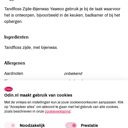
Tandfloss Zijde-Bijenwas Yaweco gebruik je bij de taak waarvoor
het is ontworpen, bijvoorbeeld in de keuken, badkamer of bij het
opbergen.
Ingrediënten
Tandfloss zijde, met bijenwas.
Allergenen
Aardnoten
onbekend
Ei
onbekend
Gluten
onbekend
Odin.nl maakt gebruik van cookies
Lactose
onbekend
Met de vinkjes en instellingen kun je jouw cookievoorkeuren aanpassen. Klik
Lupine
onbekend
op “Accepteer alles” om akkoord te gaan met het gebruik van alle cookies,
zoals beschreven in onze
cookieverklaring
.
Mosterd
onbekend
Noten
onbekend
Noodzakelijk
Prestatie
Schaaldieren
onbekend