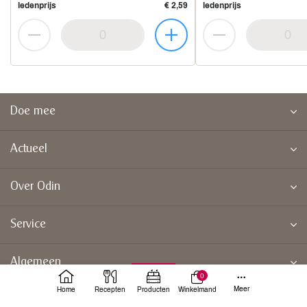
ledenprijs
€ 2,59
ledenprijs
Doe mee
Actueel
Over Odin
Service
Algemeen
0
Meer
Home
Recepten
Producten
Winkelmand