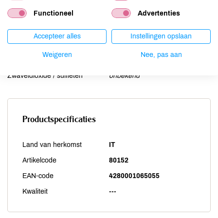
Selderij
onbekend
Functioneel
Advertenties
Sesam
onbekend
Soja
Accepteer alles
onbekend
Instellingen opslaan
Vis
onbekend
Weigeren
Nee, pas aan
Weekdieren
onbekend
Zwaveldioxide / sulfieten
onbekend
Productspecificaties
Land van herkomst
IT
Artikelcode
80152
EAN-code
4280001065055
Kwaliteit
---