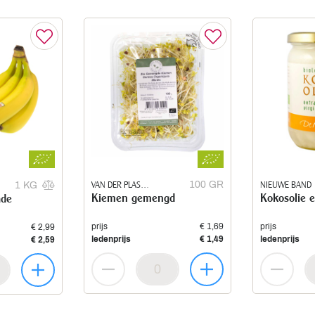
VAN DER PLAS
100 GR
NIEUWE BAND
1 KG
Kiemen gemengd
Kokosolie e
ade
SPROUTS
prijs
€ 1,69
prijs
€ 2,99
ledenprijs
€ 1,49
ledenprijs
€ 2,59