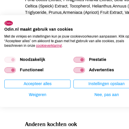
Celtica (Speick) Extract, Tocopherol, Helianthus,Annuus
Triglyceride, Prunus,Armeniaca (Apricot) Fruit Extract, Van
Extract, Pyrus Malus (Apple) Fruit Extract, Cocos Nucifer
Sorbitan Caprylate, Benzyl Alcohol
Odin.nl maakt gebruik van cookies
Met de vinkjes en instellingen kun je jouw cookievoorkeuren aanpassen. Klik o
Allergenen
“Accepteer alles” om akkoord te gaan met het gebruik van alle cookies, zoals
beschreven in onze
cookieverklaring
.
Aardnoten
onbekend
Ei
onbekend
Noodzakelijk
Prestatie
Gluten
onbekend
Functioneel
Advertenties
Lactose
onbekend
Lupine
onbekend
Accepteer alles
Instellingen opslaan
Mosterd
onbekend
Weigeren
Nee, pas aan
Noten
onbekend
Anderen kochten ook