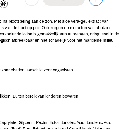
d na blootstelling aan de zon. Met aloe vera-gel, extract van
lans van de huid op peil. Ook zorgen de extracten van abrikoos,
 verkoelende lotion is gemakkelijk aan te brengen, dringt snel in de
ogisch afbreekbaar en niet schadelijk voor het maritieme milieu
et zonnebaden. Geschikt voor veganisten.
slikken. Buiten bereik van kinderen bewaren.
rylate, Glycerin, Pectin, Ectoin,Linoleic Acid, Linolenic Acid,
garis (Beet),Root Extract, Hydrolyzed Corn Starch, Valeriana