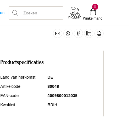
0
len
Inloggen
Winkelmand
Productspecificaties
Land van herkomst
DE
Artikelcode
80048
EAN-code
4009800012035
Kwaliteit
BDIH