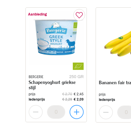
Aanbieding
BERGERIE
250 GR
Schapenyoghurt griekse
Bananen fair tr
stijl
prijs
€ 2,70
€ 2,45
prijs
ledenprijs
€ 2,29
€ 2,09
ledenprijs