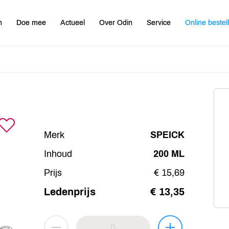
n
Doe mee
Actueel
Over Odin
Service
Online bestel
Merk
SPEICK
Inhoud
200 ML
Prijs
€ 15,69
Ledenprijs
€ 13,35