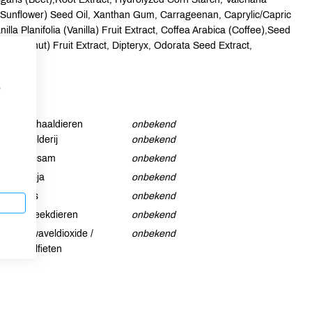
 (Sunflower) Seed Oil, Xanthan Gum, Carrageenan, Caprylic/Capric
illa Planifolia (Vanilla) Fruit Extract, Coffea Arabica (Coffee),Seed
a (Coconut) Fruit Extract, Dipteryx, Odorata Seed Extract,
p
Schaaldieren
onbekend
Selderij
onbekend
Sesam
onbekend
Soja
onbekend
Vis
onbekend
Weekdieren
onbekend
Zwaveldioxide /
onbekend
sulfieten