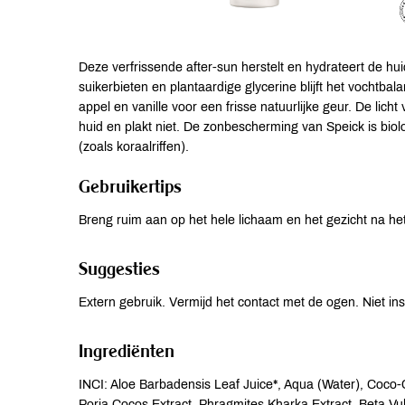
Deze verfrissende after-sun herstelt en hydrateert de hui
suikerbieten en plantaardige glycerine blijft het vochtba
appel en vanille voor een frisse natuurlijke geur. De licht
huid en plakt niet. De zonbescherming van Speick is biol
(zoals koraalriffen).
Gebruikertips
Breng ruim aan op het hele lichaam en het gezicht na h
Suggesties
Extern gebruik. Vermijd het contact met de ogen. Niet in
Ingrediënten
INCI: Aloe Barbadensis Leaf Juice*, Aqua (Water), Coco-Cap
Poria Cocos Extract, Phragmites Kharka Extract, Beta Vul