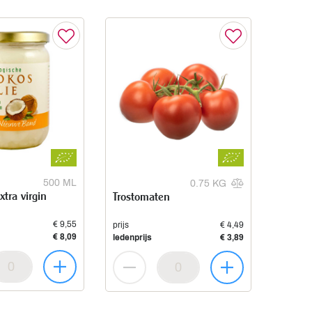
500 ML
0.75 KG
xtra virgin
Trostomaten
€ 9,55
prijs
€ 4,49
€ 8,09
ledenprijs
€ 3,89