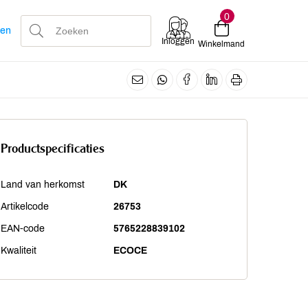
0
len
Inloggen
Winkelmand
Productspecificaties
Land van herkomst
DK
Artikelcode
26753
EAN-code
5765228839102
Kwaliteit
ECOCE