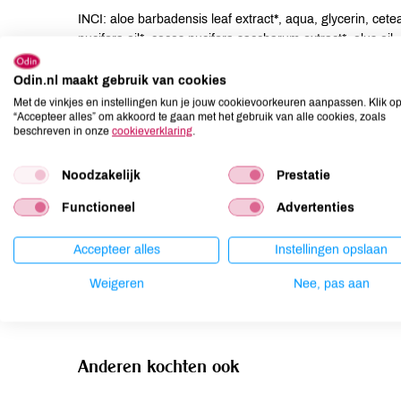
INCI: aloe barbadensis leaf extract*, aqua, glycerin, cetea
nucifera oil*, cocos nucifera saccharum extract*, olus oil, 
magnolia officinalis bark extract, tocopherol, beta-sitoste
Odin.nl maakt gebruik van cookies
Allergenen
Met de vinkjes en instellingen kun je jouw cookievoorkeuren aanpassen. Klik o
“Accepteer alles” om akkoord te gaan met het gebruik van alle cookies, zoals
beschreven in onze
cookieverklaring
.
Aardnoten
onbekend
Ei
onbekend
Noodzakelijk
Prestatie
Gluten
onbekend
Functioneel
Advertenties
Lactose
onbekend
Lupine
onbekend
Accepteer alles
Instellingen opslaan
Mosterd
onbekend
Weigeren
Nee, pas aan
Noten
onbekend
Anderen kochten ook