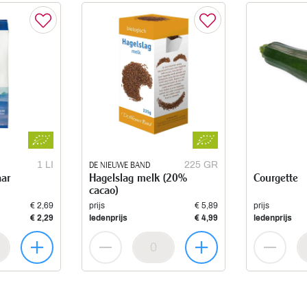
1 LI
DE NIEUWE BAND
225 GR
aar
Hagelslag melk (20%
Courgette
cacao)
€ 2,69
prijs
€ 5,89
prijs
€ 2,29
ledenprijs
€ 4,99
ledenprijs