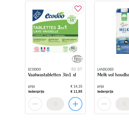
ECODOO
60 ST
LANDGOED
Vaatwastabletten 3in1 xl
Melk vol houdb
prijs
€ 14,15
prijs
ledenprijs
€ 11,95
ledenprijs