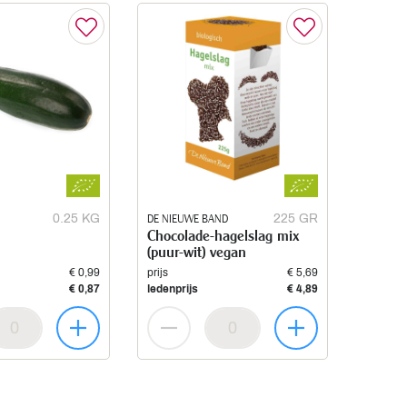
0.25 KG
DE NIEUWE BAND
225 GR
Chocolade-hagelslag mix
(puur-wit) vegan
€ 0,99
prijs
€ 5,69
€ 0,87
ledenprijs
€ 4,89