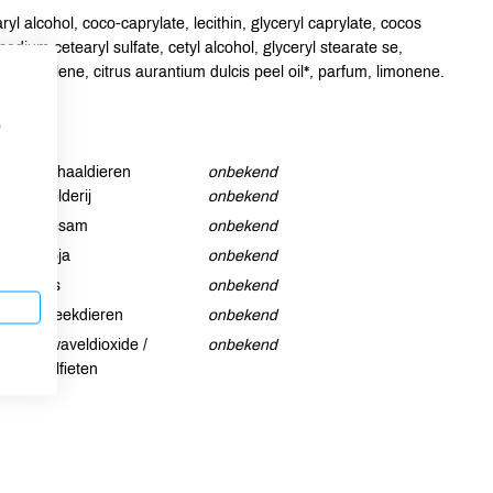
ryl alcohol, coco-caprylate, lecithin, glyceryl caprylate, cocos
sodium cetearyl sulfate, cetyl alcohol, glyceryl stearate se,
rol, squalene, citrus aurantium dulcis peel oil*, parfum, limonene.
p
Schaaldieren
onbekend
Selderij
onbekend
Sesam
onbekend
Soja
onbekend
Vis
onbekend
Weekdieren
onbekend
Zwaveldioxide /
onbekend
sulfieten