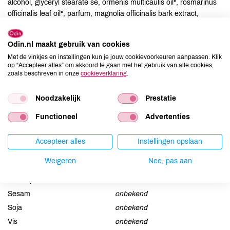
alcohol, glyceryl stearate se, ormenis multicaulis oil*, rosmarinus
officinalis leaf oil*, parfum, magnolia officinalis bark extract,
tocopherol, beta-sitosterol, squalene.
Odin.nl maakt gebruik van cookies
Allergenen
Met de vinkjes en instellingen kun je jouw cookievoorkeuren aanpassen. Klik
op “Accepteer alles” om akkoord te gaan met het gebruik van alle cookies,
Aardnoten
onbekend
zoals beschreven in onze
cookieverklaring
.
Ei
onbekend
Noodzakelijk
Prestatie
Gluten
onbekend
Lactose
onbekend
Functioneel
Advertenties
Lupine
onbekend
Mosterd
onbekend
Accepteer alles
Instellingen opslaan
Noten
onbekend
Weigeren
Nee, pas aan
Schaaldieren
onbekend
Selderij
onbekend
Sesam
onbekend
Soja
onbekend
Vis
onbekend