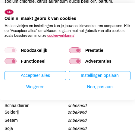
sodium chloride, citrus aurantium dulcis peel oil*, parfum,
polyglyceryl-4 caprate, hydrolyzed corn starch, beta vulgaris
extract, xanthan gum, lysolecithin, coco-caprylate, tocopherol,
Odin.nl maakt gebruik van cookies
beta-sitosterol, squalene, limonene.
Met de vinkjes en instellingen kun je jouw cookievoorkeuren aanpassen. Klik
op “Accepteer alles” om akkoord te gaan met het gebruik van alle cookies,
zoals beschreven in onze
cookieverklaring
.
Allergenen
Aardnoten
onbekend
Noodzakelijk
Prestatie
Ei
onbekend
Functioneel
Advertenties
Gluten
onbekend
Lactose
onbekend
Accepteer alles
Instellingen opslaan
Lupine
onbekend
Weigeren
Nee, pas aan
Mosterd
onbekend
Noten
onbekend
Schaaldieren
onbekend
Selderij
onbekend
Sesam
onbekend
Soja
onbekend