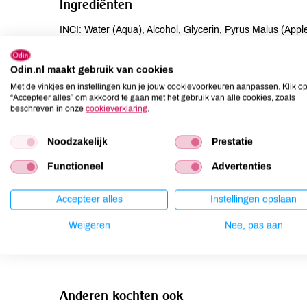
Ingrediënten
INCI: Water (Aqua), Alcohol, Glycerin, Pyrus Malus (Appl
(Witch Hazel) Bark/Leaf Extract, Hectorite, Pyrus Malus (A
Limonene***, Linalool***, Geraniol***, Citral***, Sodium 
Odin.nl maakt gebruik van cookies
Met de vinkjes en instellingen kun je jouw cookievoorkeuren aanpassen. Klik o
Allergenen
“Accepteer alles” om akkoord te gaan met het gebruik van alle cookies, zoals
beschreven in onze
cookieverklaring
.
Aardnoten
onbekend
Ei
onbekend
Noodzakelijk
Prestatie
Gluten
onbekend
Functioneel
Advertenties
Lactose
onbekend
Lupine
onbekend
Accepteer alles
Instellingen opslaan
Mosterd
onbekend
Weigeren
Nee, pas aan
Noten
onbekend
Anderen kochten ook