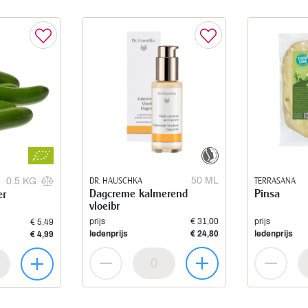
DR. HAUSCHKA
50 ML
TERRASANA
0.5 KG
Dagcreme kalmerend
Pinsa
er
vloeibr
prijs
€ 31,00
prijs
€ 5,49
ledenprijs
€ 24,80
ledenprijs
€ 4,99