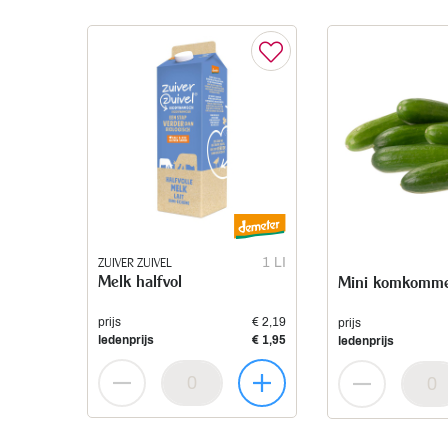
ZUIVER ZUIVEL
1 LI
Melk halfvol
Mini komkomm
prijs
€ 2,19
prijs
ledenprijs
€ 1,95
ledenprijs