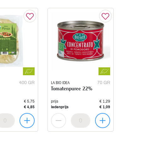
400 GR
LA BIO IDEA
70 GR
Tomatenpuree 22%
€ 5,75
prijs
€ 1,29
€ 4,85
ledenprijs
€ 1,09