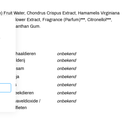
e) Fruit Water, Chondrus Crispus Extract, Hamamelis Virginiana
pple) Flower Extract, Fragrance (Parfum)***, Citronellol***,
Chloride, Xanthan Gum.
p
Schaaldieren
onbekend
Selderij
onbekend
Sesam
onbekend
Soja
onbekend
Vis
onbekend
Weekdieren
onbekend
Zwaveldioxide /
onbekend
sulfieten