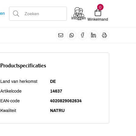
0
len
Inloggen
Winkelmand
Productspecificaties
Land van herkomst
DE
Artikelcode
14637
EAN-code
4020829062634
Kwaliteit
NATRU