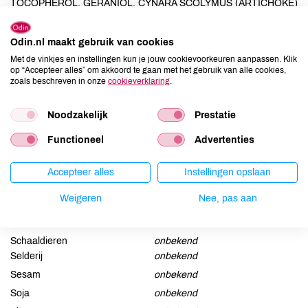
TOCOPHEROL, GERANIOL, CYNARA SCOLYMUS (ARTICHOKE)
LEAF EXTRACT, GLUCONOLACTONE, RUBUS IDAEUS FRUIT
EXTRACT**, CITRAL, BENZYL SALICYLATE, EUGENOL, BENZYL
Odin.nl maakt gebruik van cookies
BENZOATE, CALCIUM GLUCONATE.
Met de vinkjes en instellingen kun je jouw cookievoorkeuren aanpassen. Klik
op “Accepteer alles” om akkoord te gaan met het gebruik van alle cookies,
zoals beschreven in onze
cookieverklaring
.
Allergenen
Aardnoten
onbekend
Noodzakelijk
Prestatie
Ei
onbekend
Functioneel
Advertenties
Gluten
onbekend
Lactose
onbekend
Accepteer alles
Instellingen opslaan
Lupine
onbekend
Weigeren
Nee, pas aan
Mosterd
onbekend
Noten
onbekend
Schaaldieren
onbekend
Selderij
onbekend
Sesam
onbekend
Soja
onbekend