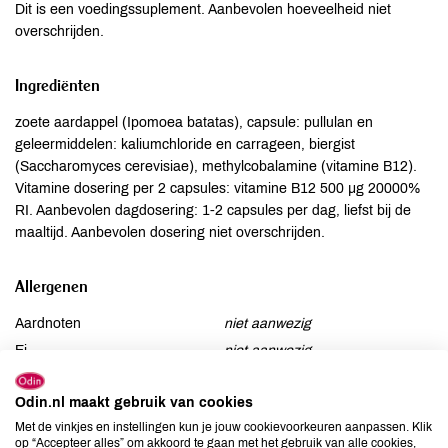
Dit is een voedingssuplement. Aanbevolen hoeveelheid niet
overschrijden.
Ingrediënten
zoete aardappel (Ipomoea batatas), capsule: pullulan en
geleermiddelen: kaliumchloride en carrageen, biergist
(Saccharomyces cerevisiae), methylcobalamine (vitamine B12).
Vitamine dosering per 2 capsules: vitamine B12 500 µg 20000%
RI. Aanbevolen dagdosering: 1-2 capsules per dag, liefst bij de
maaltijd. Aanbevolen dosering niet overschrijden.
Allergenen
Aardnoten
niet aanwezig
Ei
niet aanwezig
Gluten
niet aanwezig
Odin.nl maakt gebruik van cookies
Lactose
niet aanwezig
Met de vinkjes en instellingen kun je jouw cookievoorkeuren aanpassen. Klik
Lupine
niet aanwezig
op “Accepteer alles” om akkoord te gaan met het gebruik van alle cookies,