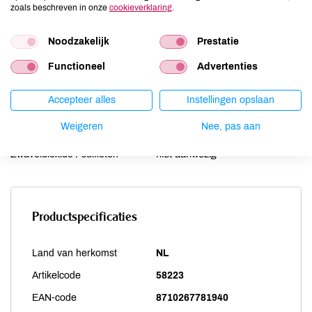
Mosterd
niet aanwezig
zoals beschreven in onze
cookieverklaring
.
Noten
niet aanwezig
Noodzakelijk
Prestatie
Schaaldieren
niet aanwezig
Selderij
niet aanwezig
Functioneel
Advertenties
Sesam
niet aanwezig
Soja
niet aanwezig
Accepteer alles
Instellingen opslaan
Vis
niet aanwezig
Weigeren
Nee, pas aan
Weekdieren
niet aanwezig
Zwaveldioxide / sulfieten
niet aanwezig
Productspecificaties
Land van herkomst
NL
Artikelcode
58223
EAN-code
8710267781940