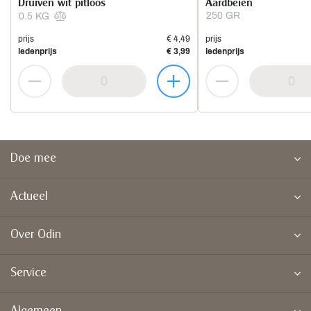
Druiven wit pitloos
Aardbeien
250 GR
0.5 KG
prijs
€ 4,49
prijs
ledenprijs
€ 3,99
ledenprijs
Doe mee
Actueel
Over Odin
Service