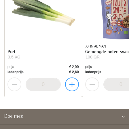
JOHN ALTMAN
Prei
Gemengde noten swee
0.5 KG
100 GR
prijs
€ 2,99
prijs
ledenprijs
€ 2,60
ledenprijs
Doe mee