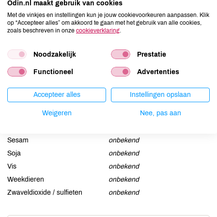
Odin.nl maakt gebruik van cookies
Allergenen
Met de vinkjes en instellingen kun je jouw cookievoorkeuren aanpassen. Klik
op “Accepteer alles” om akkoord te gaan met het gebruik van alle cookies,
Aardnoten
onbekend
zoals beschreven in onze
cookieverklaring
.
Ei
onbekend
Gluten
onbekend
Noodzakelijk
Prestatie
Lactose
onbekend
Functioneel
Advertenties
Lupine
onbekend
Mosterd
onbekend
Accepteer alles
Instellingen opslaan
Noten
onbekend
Weigeren
Nee, pas aan
Schaaldieren
onbekend
Selderij
onbekend
Sesam
onbekend
Soja
onbekend
Vis
onbekend
Weekdieren
onbekend
Zwaveldioxide / sulfieten
onbekend