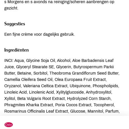
s Morgens en s avonds na reiniging/scheren aanbrengen op
gezicht.
Suggesties
Een fijne crème voor dagelijks gebruik.
Ingrediënten
INCI: Aqua, Glycine Soja Oil, Alcohol, Aloe Barbadensis Leaf
Juice, Glyceryl Stearate SE, Glycerin, Butyrospermum Parkii
Butter, Betaine, Sorbitol, Theobroma Grandiflorum Seed Butter,
Camellia Oleifera Seed Oil, Olea Europaea Fruit Extract,
Oryzanol, Valeriana Celtica Extract, Ubiquinone, Phospholipids,
Linoleic Acid, Linolenic Acid, Xylitylglucoside, Anhydroxylitol,
Xylitol, Beta Vulgaris Root Extract, Hydrolyzed Corn Starch,
Phragmites Kharka Extract, Poria Cocos Extract, Tocopherol,
Rosmarinus Officinalis Leaf Extract, Glucose, Mannitol, Parfum,
Menthol, Citral, Citronellol, Geraniol, Limonene, Linalool