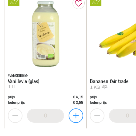
WEERRIBBEN
Vanillevla (glas)
Bananen fair trade
1 LI
1 KG
prijs
€ 4,15
prijs
ledenprijs
€ 3,55
ledenprijs