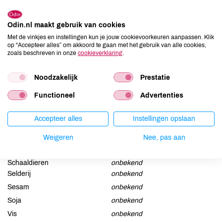
Corn Starch, Phragmites Kharka Extract, Poria Cocos Extract,
Parfum, Lactic Acid, Menthol, Citral, Citronellol, Coumarin,
Geraniol, Limonene, Linalool.
Odin.nl maakt gebruik van cookies
Met de vinkjes en instellingen kun je jouw cookievoorkeuren aanpassen. Klik
op “Accepteer alles” om akkoord te gaan met het gebruik van alle cookies,
Allergenen
zoals beschreven in onze
cookieverklaring
.
Aardnoten
onbekend
Noodzakelijk
Prestatie
Ei
onbekend
Functioneel
Advertenties
Gluten
onbekend
Lactose
onbekend
Accepteer alles
Instellingen opslaan
Lupine
onbekend
Mosterd
onbekend
Weigeren
Nee, pas aan
Noten
onbekend
Schaaldieren
onbekend
Selderij
onbekend
Sesam
onbekend
Soja
onbekend
Vis
onbekend