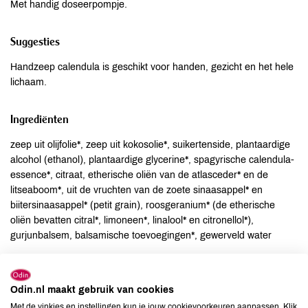
Met handig doseerpompje.
Suggesties
Handzeep calendula is geschikt voor handen, gezicht en het hele
lichaam.
Ingrediënten
zeep uit olijfolie*, zeep uit kokosolie*, suikertenside, plantaardige
alcohol (ethanol), plantaardige glycerine*, spagyrische calendula-
essence*, citraat, etherische oliën van de atlasceder* en de
litseaboom*, uit de vruchten van de zoete sinaasappel* en
biitersinaasappel* (petit grain), roosgeranium* (de etherische
oliën bevatten citral*, limoneen*, linalool* en citronellol*),
gurjunbalsem, balsamische toevoegingen*, gewerveld water
Allergenen
Odin.nl maakt gebruik van cookies
Aardnoten
onbekend
Met de vinkjes en instellingen kun je jouw cookievoorkeuren aanpassen. Klik