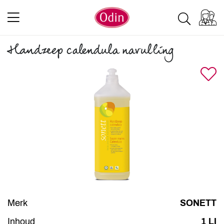
Handzeep calendula navulling
Merk
SONETT
Inhoud
1 LI