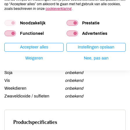
Ei
onbekend
op “Accepteer alles” om akkoord te gaan met het gebruik van alle cookies,
zoals beschreven in onze
cookieverklaring
.
Gluten
onbekend
Lactose
onbekend
Noodzakelijk
Prestatie
Lupine
onbekend
Functioneel
Advertenties
Mosterd
onbekend
Noten
onbekend
Accepteer alles
Instellingen opslaan
Schaaldieren
onbekend
Selderij
onbekend
Weigeren
Nee, pas aan
Sesam
onbekend
Soja
onbekend
Vis
onbekend
Weekdieren
onbekend
Zwaveldioxide / sulfieten
onbekend
Productspecificaties