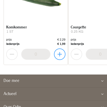
Komkommer
Courgette
1 ST
0.25 KG
prijs
€ 2,29
prijs
ledenprijs
€ 1,99
ledenprijs
Doe mee
Actueel