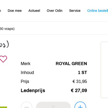
n
Doe mee
Actueel
Over Odin
Service
Online bestel
60 vcaps)
ps)
Merk
ROYAL GREEN
Inhoud
1 ST
Prijs
€ 31,95
Ledenprijs
€ 27,09