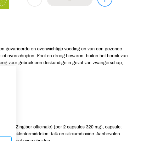
en gevarieerde en evenwichtige voeding en van een gezonde
iet overschrijden. Koel en droog bewaren, buiten het bereik van
pleeg voor gebruik een deskundige in geval van zwangerschap,
p
mber* (Zingiber officinale) (per 2 capsules 320 mg), capsule:
g), antiklontermiddelen: talk en siliciumdioxide. Aanbevolen
ering niet overschrijden.