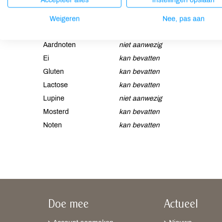
Accepteer alles
Instellingen opslaan
Weigeren
Nee, pas aan
Allergenen
Aardnoten
niet aanwezig
Ei
kan bevatten
Gluten
kan bevatten
Lactose
kan bevatten
Lupine
niet aanwezig
Mosterd
kan bevatten
Noten
kan bevatten
Doe mee
Actueel