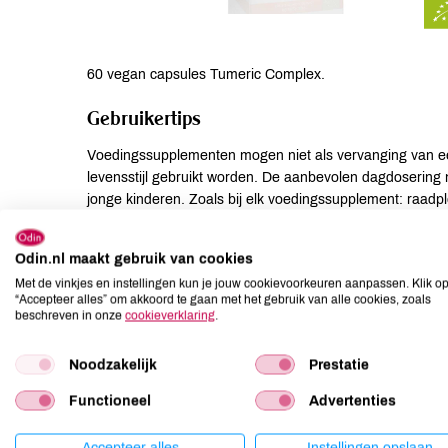
60 vegan capsules Tumeric Complex.
Gebruikertips
Voedingssupplementen mogen niet als vervanging van e
levensstijl gebruikt worden. De aanbevolen dagdosering n
jonge kinderen. Zoals bij elk voedingssupplement: raad
lactatie, ziekte of medicijngebruik.
Odin.nl maakt gebruik van cookies
Suggesties
Met de vinkjes en instellingen kun je jouw cookievoorkeuren aanpassen. Klik o
“Accepteer alles” om akkoord te gaan met het gebruik van alle cookies, zoals
1-2 capsules per dag, liefst bij een maaltijd.
beschreven in onze
cookieverklaring
.
Ingrediënten
Noodzakelijk
Prestatie
Functioneel
Advertenties
geelwortel* (Curcuma longa) (per 2 capsules 400 mg), ge
HPMC, zwarte peper* (Piper nigrum) (per 2 capsules 50 m
dagdosering 1-2 capsules per dag. De aanbevolen dagdos