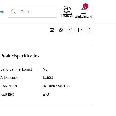
0
len
Inloggen
Winkelmand
Productspecificaties
Land van herkomst
NL
Artikelcode
11621
EAN-code
8710267740183
Kwaliteit
BIO