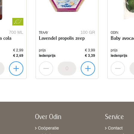
700 ML
TRAAY
100 GR
ODIN
a cola
Lavendel propolis zeep
Baby avoca
€ 2,99
prijs
€ 3,99
prijs
€ 2,49
ledenprijs
€ 3,39
ledenprijs
Over Odin
Service
Coöperatie
Contact