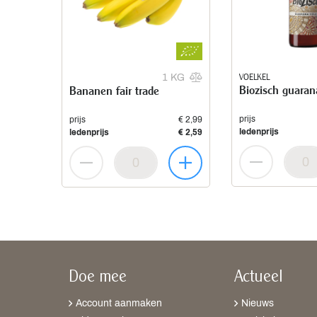
VOELKEL
1 KG
Biozisch guaran
Bananen fair trade
prijs
prijs
€ 2,99
ledenprijs
ledenprijs
€ 2,59
Doe mee
Actueel
Account aanmaken
Nieuws