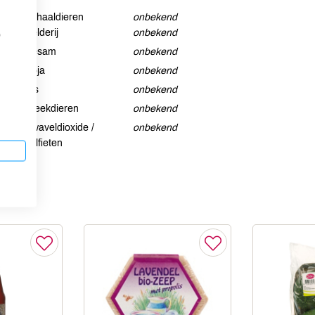
Schaaldieren
onbekend
Selderij
onbekend
p
Sesam
onbekend
Soja
onbekend
Vis
onbekend
Weekdieren
onbekend
Zwaveldioxide /
onbekend
sulfieten