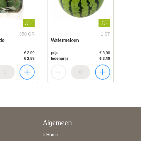
350 GR
1 ST
do
Watermeloen
€ 2,99
prijs
€ 3,99
€ 2,59
ledenprijs
€ 3,49
Algemeen
Home