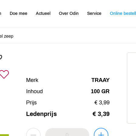
n
Doe mee
Actueel
Over Odin
Service
Online bestel
el zeep
p
Merk
TRAAY
Inhoud
100 GR
Prijs
€ 3,99
Ledenprijs
€ 3,39