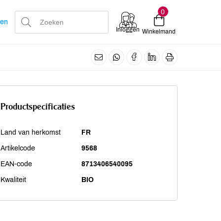
0
len
Inloggen
Winkelmand
Productspecificaties
Land van herkomst
FR
Artikelcode
9568
EAN-code
8713406540095
Kwaliteit
BIO