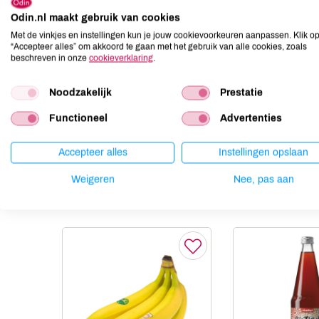
Odin.nl maakt gebruik van cookies
Aardnoten
onbekend
Met de vinkjes en instellingen kun je jouw cookievoorkeuren aanpassen. Klik o
Ei
onbekend
“Accepteer alles” om akkoord te gaan met het gebruik van alle cookies, zoals
Gluten
onbekend
beschreven in onze
cookieverklaring
.
Lactose
onbekend
Noodzakelijk
Prestatie
Lupine
onbekend
Mosterd
onbekend
Functioneel
Advertenties
Noten
onbekend
Accepteer alles
Instellingen opslaan
Weigeren
Nee, pas aan
Anderen kochten ook