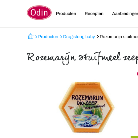
Producten
Recepten
Aanbiedinge
Producten
Drogisterij, baby
Rozemarijn stuifme
Rozemarijn stuifmeel zee