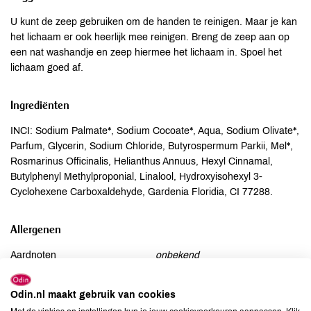
U kunt de zeep gebruiken om de handen te reinigen. Maar je kan
het lichaam er ook heerlijk mee reinigen. Breng de zeep aan op
een nat washandje en zeep hiermee het lichaam in. Spoel het
lichaam goed af.
Ingrediënten
INCI: Sodium Palmate*, Sodium Cocoate*, Aqua, Sodium Olivate*,
Parfum, Glycerin, Sodium Chloride, Butyrospermum Parkii, Mel*,
Rosmarinus Officinalis, Helianthus Annuus, Hexyl Cinnamal,
Butylphenyl Methylproponial, Linalool, Hydroxyisohexyl 3-
Cyclohexene Carboxaldehyde, Gardenia Floridia, CI 77288.
Allergenen
Aardnoten
onbekend
Ei
onbekend
Gluten
onbekend
Odin.nl maakt gebruik van cookies