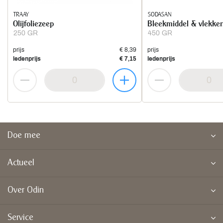
TRAAY
SODASAN
Olijfoliezeep
Bleekmiddel & vlekke
250 GR
450 GR
prijs
€ 8,39
prijs
ledenprijs
€ 7,15
ledenprijs
Doe mee
Actueel
Over Odin
Service