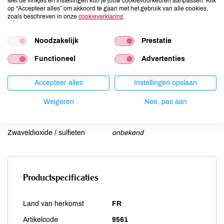
Lactose
onbekend
Met de vinkjes en instellingen kun je jouw cookievoorkeuren aanpassen. Klik
op “Accepteer alles” om akkoord te gaan met het gebruik van alle cookies,
Lupine
onbekend
zoals beschreven in onze
cookieverklaring
.
Mosterd
onbekend
Noten
Noodzakelijk
onbekend
Prestatie
Schaaldieren
onbekend
Functioneel
Advertenties
Selderij
onbekend
Sesam
onbekend
Accepteer alles
Instellingen opslaan
Soja
onbekend
Weigeren
Nee, pas aan
Vis
onbekend
Weekdieren
onbekend
Zwaveldioxide / sulfieten
onbekend
Productspecificaties
Land van herkomst
FR
Artikelcode
9561