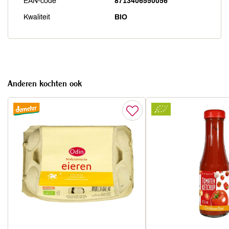
EAN-code
8713406550056
Kwaliteit
BIO
Anderen kochten ook