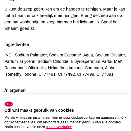
U kunt de zeep gebruiken om de handen te reinigen. Maar je kan
het lichaam er ook heerlijk mee reinigen. Breng de zeep aan op
een nat washandje en zeep hiermee het lichaam in. Spoel het
lichaam goed af.
Ingrediënten
INCI: Sodium Palmate*, Sodium Cocoate*, Aqua, Sodium Olivate*,
Parfum, Glycerin, Sodium Chloride, Butyrospermum Parkii, Mel*,
Rosmarinus Officinalis, Helianthus Annuus, Coumarin, Alpha
Isomethyl Ionone, CI 77491, CI 77492, CI 77499, CI 77891.
Allergenen
Aardnoten
onbekend
Ei
onbekend
Odin.nl maakt gebruik van cookies
Gluten
onbekend
Met de vinkjes en instellingen kun je jouw cookievoorkeuren aanpassen. Klik
op “Accepteer alles” om akkoord te gaan met het gebruik van alle cookies,
Lactose
onbekend
zoals beschreven in onze
cookieverklaring
.