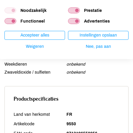
Lupine
onbekend
Mosterd
onbekend
Noodzakelijk
Prestatie
Noten
onbekend
Functioneel
Advertenties
Schaaldieren
onbekend
Selderij
onbekend
Accepteer alles
Instellingen opslaan
Sesam
onbekend
Weigeren
Nee, pas aan
Soja
onbekend
Vis
onbekend
Weekdieren
onbekend
Zwaveldioxide / sulfieten
onbekend
Productspecificaties
Land van herkomst
FR
Artikelcode
9550