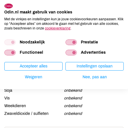
Allergenen
Odin.nl maakt gebruik van cookies
Aardnoten
onbekend
Met de vinkjes en instellingen kun je jouw cookievoorkeuren aanpassen. Klik
Ei
onbekend
op “Accepteer alles” om akkoord te gaan met het gebruik van alle cookies,
zoals beschreven in onze
cookieverklaring
.
Gluten
onbekend
Lactose
onbekend
Noodzakelijk
Prestatie
Lupine
onbekend
Functioneel
Advertenties
Mosterd
onbekend
Noten
onbekend
Accepteer alles
Instellingen opslaan
Schaaldieren
onbekend
Selderij
onbekend
Weigeren
Nee, pas aan
Sesam
onbekend
Soja
onbekend
Vis
onbekend
Weekdieren
onbekend
Zwaveldioxide / sulfieten
onbekend