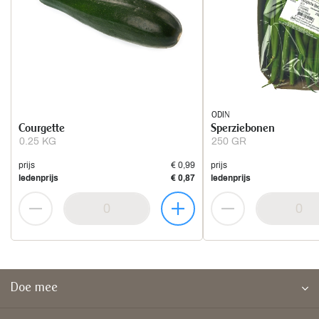
ODIN
Courgette
Sperziebonen
0.25 KG
250 GR
prijs
€ 0,99
prijs
ledenprijs
€ 0,87
ledenprijs
Doe mee