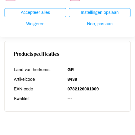
Soja
onbekend
Vis
onbekend
Accepteer alles
Instellingen opslaan
Weekdieren
onbekend
Weigeren
Nee, pas aan
Zwaveldioxide / sulfieten
onbekend
Productspecificaties
Land van herkomst
GR
Artikelcode
8438
EAN-code
0782126001009
Kwaliteit
---