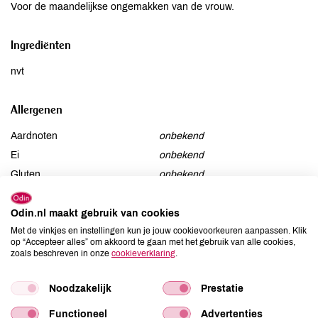
Voor de maandelijkse ongemakken van de vrouw.
Ingrediënten
nvt
Allergenen
Aardnoten
onbekend
Ei
onbekend
Gluten
onbekend
Lactose
onbekend
Lupine
onbekend
Odin.nl maakt gebruik van cookies
Met de vinkjes en instellingen kun je jouw cookievoorkeuren aanpassen. Klik
Mosterd
onbekend
op “Accepteer alles” om akkoord te gaan met het gebruik van alle cookies,
Noten
onbekend
zoals beschreven in onze
cookieverklaring
.
Schaaldieren
onbekend
Selderij
onbekend
Noodzakelijk
Prestatie
Sesam
onbekend
Functioneel
Advertenties