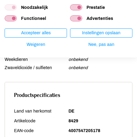
Mosterd
onbekend
Noodzakelijk
Prestatie
Noten
onbekend
Functioneel
Advertenties
Schaaldieren
onbekend
Selderij
onbekend
Accepteer alles
Instellingen opslaan
Sesam
onbekend
Soja
onbekend
Weigeren
Nee, pas aan
Vis
onbekend
Weekdieren
onbekend
Zwaveldioxide / sulfieten
onbekend
Productspecificaties
Land van herkomst
DE
Artikelcode
8429
EAN-code
4007547205178