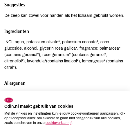
Suggesties
De zeep kan zowel voor handen als het lichaam gebruikt worden.
Ingrediënten
INCI: aqua, potassium olivate*, potassium cocoate*, coco
glucoside, alcohol, glycerin rosa gallica*, fragrance: palmarosa*
(contains geraniol*), rose geranium* (contains geraniol*,
citronellol*), lavendula*(contains linalool*), lemongrass* (contains
citral*).
Allergenen
Aardnoten
onbekend
Ei
onbekend
Odin.nl maakt gebruik van cookies
Gluten
onbekend
Met de vinkjes en instellingen kun je jouw cookievoorkeuren aanpassen. Klik
Lactose
onbekend
op “Accepteer alles” om akkoord te gaan met het gebruik van alle cookies,
zoals beschreven in onze
cookieverklaring
.
Lupine
onbekend