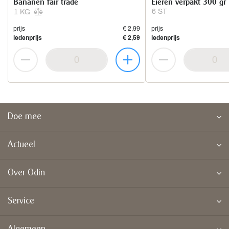
Bananen fair trade
Eieren verpakt 300 gr
6 ST
1 KG
prijs
€ 2,99
prijs
ledenprijs
€ 2,59
ledenprijs
Doe mee
Actueel
Over Odin
Service