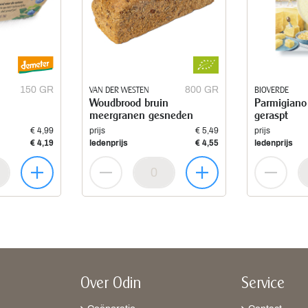
150 GR
VAN DER WESTEN
800 GR
BIOVERDE
Woudbrood bruin
Parmigiano
meergranen gesneden
geraspt
€ 4,99
prijs
€ 5,49
prijs
€ 4,19
ledenprijs
€ 4,55
ledenprijs
Over Odin
Service