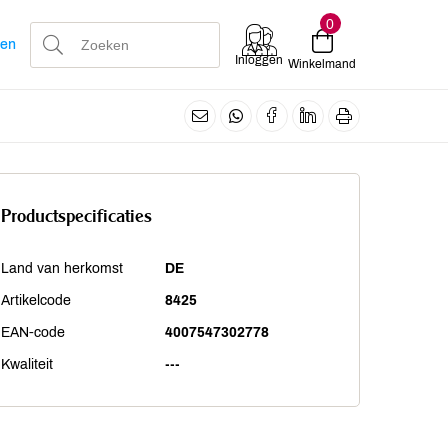
0
len
Inloggen
Winkelmand
Productspecificaties
Land van herkomst
DE
Artikelcode
8425
EAN-code
4007547302778
Kwaliteit
---