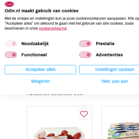
Allergenen
Odin.nl maakt gebruik van cookies
Aardnoten
onbekend
Met de vinkjes en instellingen kun je jouw cookievoorkeuren aanpassen. Klik o
Ei
onbekend
“Accepteer alles” om akkoord te gaan met het gebruik van alle cookies, zoals
beschreven in onze
cookieverklaring
.
Gluten
onbekend
Lactose
onbekend
Noodzakelijk
Prestatie
Lupine
onbekend
Functioneel
Advertenties
Mosterd
onbekend
Noten
onbekend
Accepteer alles
Instellingen opslaan
Weigeren
Nee, pas aan
Anderen kochten ook