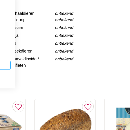
Schaaldieren
onbekend
p
Selderij
onbekend
Sesam
onbekend
Soja
onbekend
Vis
onbekend
Weekdieren
onbekend
Zwaveldioxide /
onbekend
sulfieten