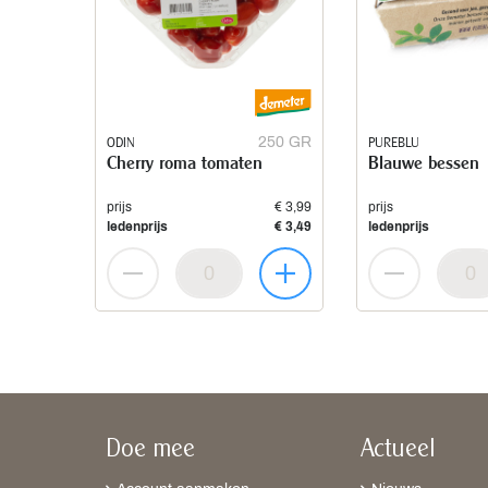
ODIN
250 GR
PUREBLU
Cherry roma tomaten
Blauwe bessen
prijs
€ 3,99
prijs
ledenprijs
€ 3,49
ledenprijs
Doe mee
Actueel