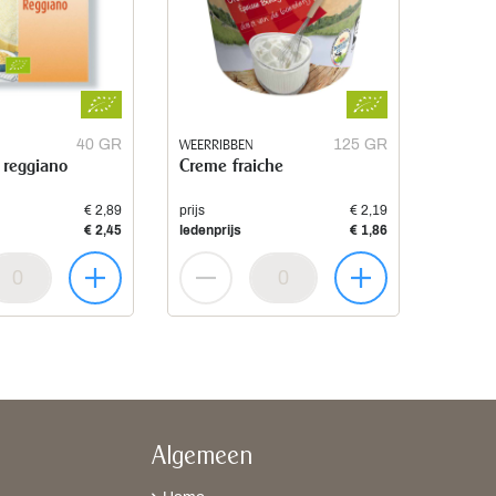
40 GR
WEERRIBBEN
125 GR
 reggiano
Creme fraiche
€ 2,89
prijs
€ 2,19
€ 2,45
ledenprijs
€ 1,86
Algemeen