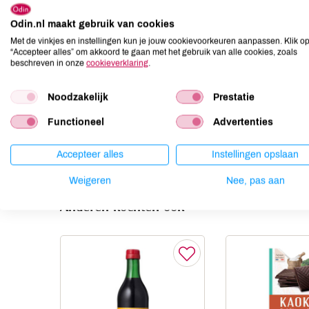
Allergenen
Odin.nl maakt gebruik van cookies
Aardnoten
onbekend
Met de vinkjes en instellingen kun je jouw cookievoorkeuren aanpassen. Klik o
Ei
onbekend
“Accepteer alles” om akkoord te gaan met het gebruik van alle cookies, zoals
beschreven in onze
cookieverklaring
.
Gluten
onbekend
Lactose
onbekend
Noodzakelijk
Prestatie
Lupine
onbekend
Functioneel
Advertenties
Mosterd
onbekend
Noten
onbekend
Accepteer alles
Instellingen opslaan
Weigeren
Nee, pas aan
Anderen kochten ook