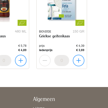
480 ML
BIOVERDE
150 GR
saus
Griekse geitenkaas
€ 5,78
prijs
€ 4,39
€ 4,89
ledenprijs
€ 3,69
Algemeen