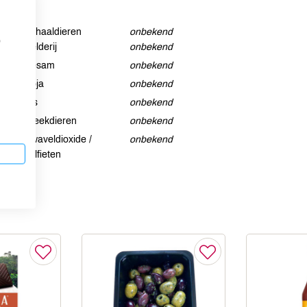
Schaaldieren
onbekend
p
Selderij
onbekend
Sesam
onbekend
Soja
onbekend
Vis
onbekend
Weekdieren
onbekend
Zwaveldioxide /
onbekend
sulfieten