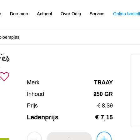
n
Doe mee
Actueel
Over Odin
Service
Online bestel
bloempjes
jes
Merk
TRAAY
Inhoud
250 GR
Prijs
€ 8,39
Ledenprijs
€ 7,15