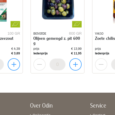
100 GR
BIOVERDE
600 GR
YAKSO
 zeezout
Olijven gemengd z. pit 600
Zoete chili
g
€ 4,39
prijs
€ 13,99
prijs
€ 3,69
ledenprijs
€ 11,95
ledenprijs
Over Odin
Service