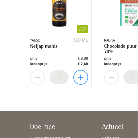
YAKSO
500 ML
KAOKA
Ketjap manis
Chocolade puur
70%
prijs
€ 8,89
prijs
ledenprijs
€ 7,49
ledenprijs
Doe mee
Actueel