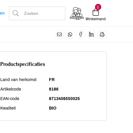
0
len
Inloggen
Winkelmand
Productspecificaties
Land van herkomst
FR
Artikelcode
8186
EAN-code
8713406550025
Kwaliteit
BIO