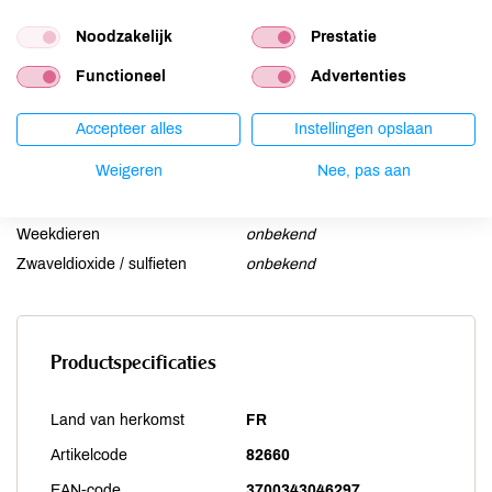
Lupine
onbekend
Mosterd
onbekend
Noodzakelijk
Prestatie
Noten
onbekend
Functioneel
Advertenties
Schaaldieren
onbekend
Selderij
onbekend
Accepteer alles
Instellingen opslaan
Sesam
onbekend
Weigeren
Nee, pas aan
Soja
onbekend
Vis
onbekend
Weekdieren
onbekend
Zwaveldioxide / sulfieten
onbekend
Productspecificaties
Land van herkomst
FR
Artikelcode
82660
EAN-code
3700343046297