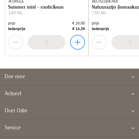
ACORELLE
BEUTELSBACHER
Summer mist - exotic&sun
Natuurazijn (inmaakaz
100 ML
750 ML
prijs
€ 16,95
prijs
ledenprijs
€ 14,39
ledenprijs
Doe mee
Actueel
Over Odin
Service