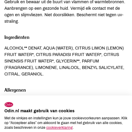
Gebruik en bewaar uit de buurt van vlammen of warmtebronnen.
Aanbrengen op een gezonde huid. Vermijd elk contact met de
ogen en slijmvliezen. Niet doorslikken. Beschermt niet tegen uv-
straling.
Ingrediënten
ALCOHOL** DENAT, AQUA (WATER), CITRUS LIMON (LEMON)
FRUIT WATER*, CITRUS PARADISI FRUIT WATER*, CITRUS
SINENSIS FRUIT WATER*, GLYCERIN**, PARFUM
(FRAGRANCE), LIMONENE, LINALOOL, BENZYL SALICYLATE,
CITRAL, GERANIOL.
Allergenen
Aardnoten
onbekend
Ei
onbekend
Odin.nl maakt gebruik van cookies
Gluten
onbekend
Met de vinkjes en instellingen kun je jouw cookievoorkeuren aanpassen. Klik
op “Accepteer alles” om akkoord te gaan met het gebruik van alle cookies,
Lactose
onbekend
zoals beschreven in onze
cookieverklaring
.