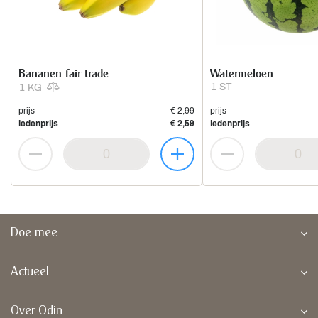
Bananen fair trade
Watermeloen
1 ST
1 KG
prijs
€ 2,99
prijs
ledenprijs
€ 2,59
ledenprijs
Doe mee
Actueel
Over Odin