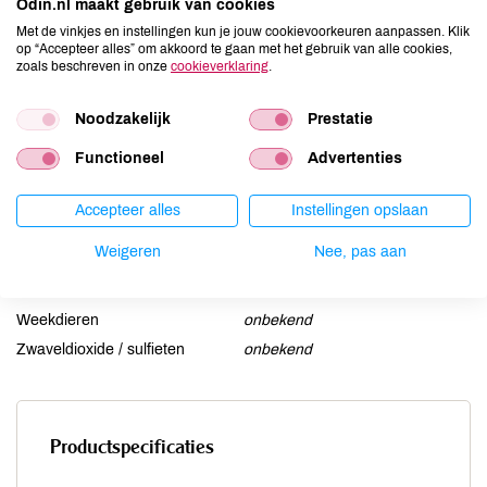
Ei
onbekend
Odin.nl maakt gebruik van cookies
Met de vinkjes en instellingen kun je jouw cookievoorkeuren aanpassen. Klik
Gluten
onbekend
op “Accepteer alles” om akkoord te gaan met het gebruik van alle cookies,
Lactose
onbekend
zoals beschreven in onze
cookieverklaring
.
Lupine
onbekend
Noodzakelijk
Prestatie
Mosterd
onbekend
Noten
onbekend
Functioneel
Advertenties
Schaaldieren
onbekend
Selderij
onbekend
Accepteer alles
Instellingen opslaan
Sesam
onbekend
Weigeren
Nee, pas aan
Soja
onbekend
Vis
onbekend
Weekdieren
onbekend
Zwaveldioxide / sulfieten
onbekend
Productspecificaties