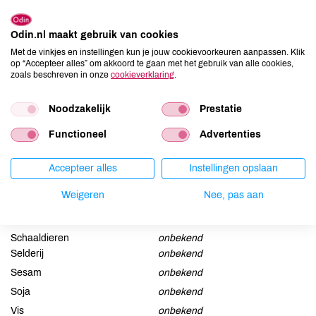
Chamomilla recutita extract**, Calendula officinalis flower
extract**, Cymbopogon nardus oil*, Lavandula angustifolia oil*,
Odin.nl maakt gebruik van cookies
(Linalool, Geraniol).
Met de vinkjes en instellingen kun je jouw cookievoorkeuren aanpassen. Klik
op “Accepteer alles” om akkoord te gaan met het gebruik van alle cookies,
zoals beschreven in onze
cookieverklaring
.
Allergenen
Aardnoten
onbekend
Noodzakelijk
Prestatie
Ei
onbekend
Functioneel
Advertenties
Gluten
onbekend
Lactose
onbekend
Accepteer alles
Instellingen opslaan
Lupine
onbekend
Weigeren
Nee, pas aan
Mosterd
onbekend
Noten
onbekend
Schaaldieren
onbekend
Selderij
onbekend
Sesam
onbekend
Soja
onbekend
Vis
onbekend