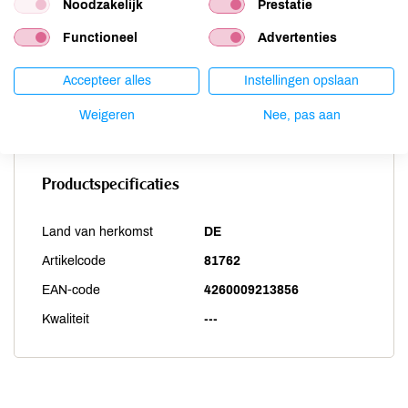
Sesam
onbekend
Noodzakelijk
Prestatie
Soja
onbekend
Functioneel
Advertenties
Vis
onbekend
Weekdieren
onbekend
Accepteer alles
Instellingen opslaan
Zwaveldioxide / sulfieten
onbekend
Weigeren
Nee, pas aan
Productspecificaties
Land van herkomst
DE
Artikelcode
81762
EAN-code
4260009213856
Kwaliteit
---