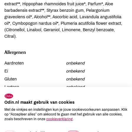
extract**, Hippophae rhamnoides fruit juice*, Parfum*, Aloe
barbadensis extract**, Styrax benzoin gum, Pelargonium
graveolens oil*, Alcohol**, Ascorbic acid, Lavandula angustifolia
oil*, Cymbopogon nardus oil*, Plumeria acutifolia flower extract,
(Citronellol, Linalool, Geraniol, Limonene, Benzyl benzoate,
Citral).
Allergenen
Aardnoten
onbekend
Ei
onbekend
Gluten
onbekend
Lactose
onbekend
Lupine
onbekend
Odin.nl maakt gebruik van cookies
Mosterd
onbekend
Met de vinkjes en instellingen kun je jouw cookievoorkeuren aanpassen. Klik
Noten
onbekend
op “Accepteer alles” om akkoord te gaan met het gebruik van alle cookies,
Schaaldieren
onbekend
zoals beschreven in onze
cookieverklaring
.
Selderij
onbekend