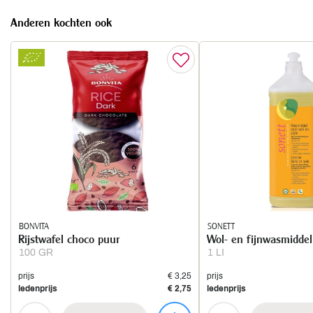
Anderen kochten ook
BONVITA
SONETT
Rijstwafel choco puur
Wol- en fijnwasmidde
100 GR
1 LI
prijs
€ 3,25
prijs
ledenprijs
€ 2,75
ledenprijs