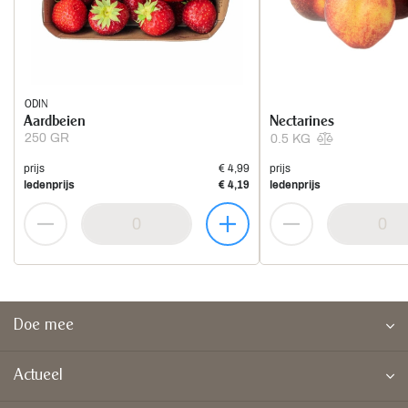
ODIN
Aardbeien
Nectarines
250 GR
0.5 KG
prijs
€ 4,99
prijs
ledenprijs
€ 4,19
ledenprijs
Doe mee
Actueel