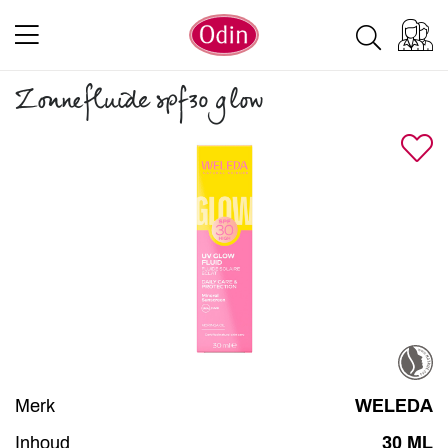
Zonnefluide spf30 glow
Merk
WELEDA
Inhoud
30 ML