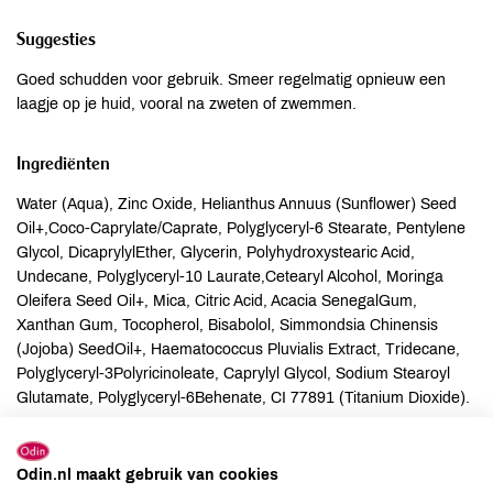
Suggesties
Goed schudden voor gebruik. Smeer regelmatig opnieuw een
laagje op je huid, vooral na zweten of zwemmen.
Ingrediënten
Water (Aqua), Zinc Oxide, Helianthus Annuus (Sunflower) Seed
Oil+,Coco-Caprylate/Caprate, Polyglyceryl-6 Stearate, Pentylene
Glycol, DicaprylylEther, Glycerin, Polyhydroxystearic Acid,
Undecane, Polyglyceryl-10 Laurate,Cetearyl Alcohol, Moringa
Oleifera Seed Oil+, Mica, Citric Acid, Acacia SenegalGum,
Xanthan Gum, Tocopherol, Bisabolol, Simmondsia Chinensis
(Jojoba) SeedOil+, Haematococcus Pluvialis Extract, Tridecane,
Polyglyceryl-3Polyricinoleate, Caprylyl Glycol, Sodium Stearoyl
Glutamate, Polyglyceryl-6Behenate, CI 77891 (Titanium Dioxide).
Allergenen
Odin.nl maakt gebruik van cookies