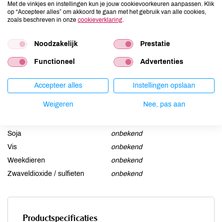
Aardnoten
onbekend
Met de vinkjes en instellingen kun je jouw cookievoorkeuren aanpassen. Klik
op “Accepteer alles” om akkoord te gaan met het gebruik van alle cookies,
Ei
onbekend
zoals beschreven in onze
cookieverklaring
.
Gluten
onbekend
Lactose
onbekend
Noodzakelijk
Prestatie
Lupine
onbekend
Functioneel
Advertenties
Mosterd
onbekend
Noten
onbekend
Accepteer alles
Instellingen opslaan
Schaaldieren
onbekend
Weigeren
Nee, pas aan
Selderij
onbekend
Sesam
onbekend
Soja
onbekend
Vis
onbekend
Weekdieren
onbekend
Zwaveldioxide / sulfieten
onbekend
Productspecificaties