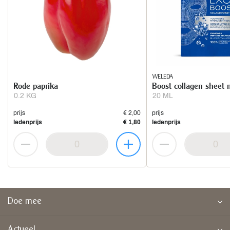
WELEDA
Rode paprika
Boost collagen sheet
0.2 KG
20 ML
prijs
€ 2,00
prijs
ledenprijs
€ 1,80
ledenprijs
Doe mee
Actueel