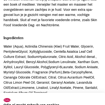
een boek of mediteer. Verwijder het masker en masseer het
overgebleven serum zachtjes in je huid. Voor een extra spa-
gevoel kun je je gezicht reinigen met een warme, vochtige
handdoek. Sluit af met je favoriete voedende crème, zoals Skin
Food Voedende Dag- en Nachtcrème.
Ingrediënten
Water (Aqua), Actinidia Chinensis (Kiwi) Fruit Water, Glycerin,
PentyleneGlycol, Xylitylglucoside, Centella Asiatica Leaf Cell
Culture Extract, SodiumHyaluronate, Citric Acid, Alcohol denat.,
Anhydroxylitol, Benzyl Alcohol,Sodium Levulinate, Xanthan Gum,
Xylitol, Lauryl Glucoside, Polyglyceryl-6Laurate, Sodium Anisate,
Myristyl Glucoside, Fragrance (Parfum),Beta-Caryophyllene,
Cananga Odorate Oil/Extract, Citral, Citrus Aurantium PeelOil,
Citrus Limon Peel Oil, Geraniol, Geranyl Acetate, Lavandula
Oil/Extract,Limonene, Linalool, Linalyl Acetate, Pinene, Santalol,
Santalum Album Oil,Terpineol.