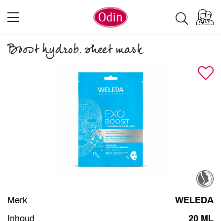
Boost hydrob. sheet mask
Merk
WELEDA
Inhoud
20 ML