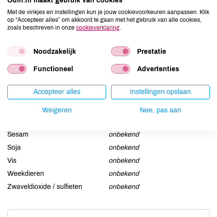
Allergenen
Odin.nl maakt gebruik van cookies
Met de vinkjes en instellingen kun je jouw cookievoorkeuren aanpassen. Klik
Aardnoten
onbekend
op “Accepteer alles” om akkoord te gaan met het gebruik van alle cookies,
zoals beschreven in onze
cookieverklaring
.
Ei
onbekend
Gluten
onbekend
Noodzakelijk
Prestatie
Lactose
onbekend
Functioneel
Advertenties
Lupine
onbekend
Mosterd
onbekend
Accepteer alles
Instellingen opslaan
Noten
onbekend
Weigeren
Nee, pas aan
Schaaldieren
onbekend
Selderij
onbekend
Sesam
onbekend
Soja
onbekend
Vis
onbekend
Weekdieren
onbekend
Zwaveldioxide / sulfieten
onbekend