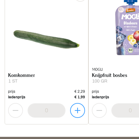
MOGLI
Komkommer
Knijpfruit bosbes
1 ST
100 GR
prijs
€ 2,29
prijs
ledenprijs
€ 1,99
ledenprijs