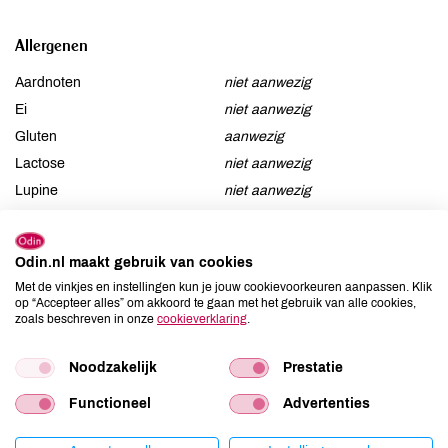
Allergenen
Aardnoten
niet aanwezig
Ei
niet aanwezig
Gluten
aanwezig
Lactose
niet aanwezig
Lupine
niet aanwezig
Mosterd
niet aanwezig
Noten
niet aanwezig
Odin.nl maakt gebruik van cookies
Schaaldieren
niet aanwezig
Met de vinkjes en instellingen kun je jouw cookievoorkeuren aanpassen. Klik
Selderij
niet aanwezig
op “Accepteer alles” om akkoord te gaan met het gebruik van alle cookies,
zoals beschreven in onze
cookieverklaring
.
Sesam
niet aanwezig
Soja
niet aanwezig
Noodzakelijk
Prestatie
Vis
niet aanwezig
Weekdieren
niet aanwezig
Functioneel
Advertenties
Zwaveldioxide / sulfieten
niet aanwezig