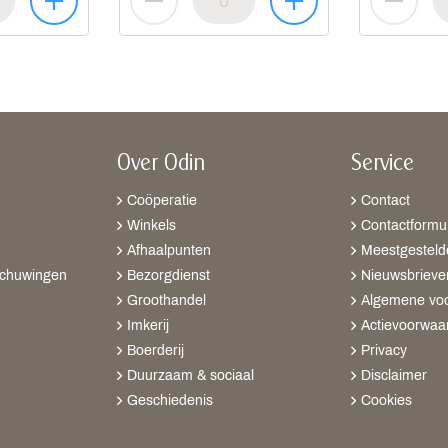
Over Odin
Service
Coöperatie
Contact
Winkels
Contactformul
Afhaalpunten
Meestgesteld
schuwingen
Bezorgdienst
Nieuwsbrieve
Groothandel
Algemene vo
Imkerij
Actievoorwaa
Boerderij
Privacy
Duurzaam & sociaal
Disclaimer
Geschiedenis
Cookies