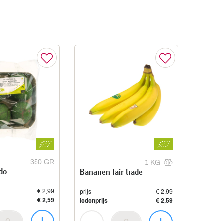
350 GR
1 KG
do
Bananen fair trade
€ 2,99
prijs
€ 2,99
€ 2,59
ledenprijs
€ 2,59