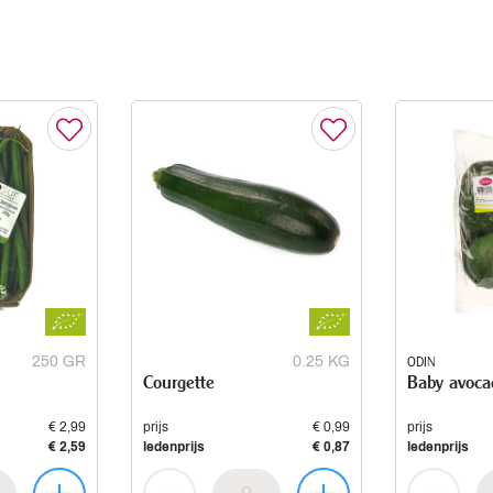
250 GR
0.25 KG
ODIN
Courgette
Baby avoca
€ 2,99
prijs
€ 0,99
prijs
€ 2,59
ledenprijs
€ 0,87
ledenprijs