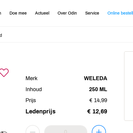
n
Doe mee
Actueel
Over Odin
Service
Online bestel
od
Merk
WELEDA
Inhoud
250 ML
Prijs
€ 14,99
Ledenprijs
€ 12,69