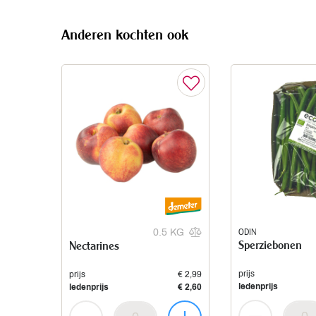
Anderen kochten ook
ODIN
0.5 KG
Sperziebonen
Nectarines
prijs
prijs
€ 2,99
ledenprijs
ledenprijs
€ 2,60