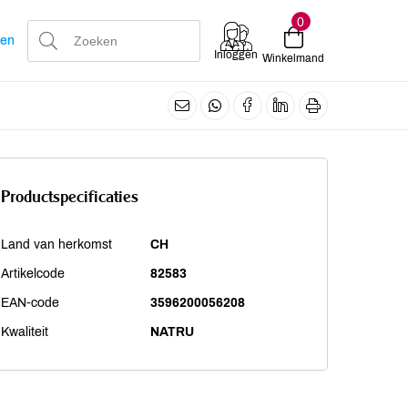
0
len
Inloggen
Winkelmand
Productspecificaties
Land van herkomst
CH
Artikelcode
82583
EAN-code
3596200056208
Kwaliteit
NATRU