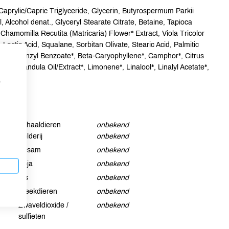
aprylic/Capric Triglyceride, Glycerin, Butyrospermum Parkii
, Alcohol denat., Glyceryl Stearate Citrate, Betaine, Tapioca
Chamomilla Recutita (Matricaria) Flower* Extract, Viola Tricolor
 Lactic Acid, Squalane, Sorbitan Olivate, Stearic Acid, Palmitic
um)*, Benzyl Benzoate*, Beta-Caryophyllene*, Camphor*, Citrus
l*, Lavandula Oil/Extract*, Limonene*, Linalool*, Linalyl Acetate*,
p
Schaaldieren
onbekend
Selderij
onbekend
Sesam
onbekend
Soja
onbekend
Vis
onbekend
Weekdieren
onbekend
Zwaveldioxide /
onbekend
sulfieten