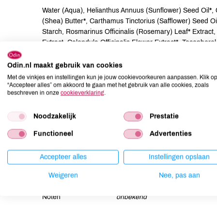
Water (Aqua), Helianthus Annuus (Sunflower) Seed Oil*, C
(Shea) Butter*, Carthamus Tinctorius (Safflower) Seed Oil
Starch, Rosmarinus Officinalis (Rosemary) Leaf* Extract, 
Extract, Calendula Officinalis Flower Extract*, Tocopherol,
Acid, Xanthan Gum, Glyceryl Caprylate, Fragrance (Parf
Aurantium Flower Oil*, Citrus Aurantium Peel Oil*, Geranio
Odin.nl maakt gebruik van cookies
Pinene, Terpineol*, Vanillin*.
Met de vinkjes en instellingen kun je jouw cookievoorkeuren aanpassen. Klik o
“Accepteer alles” om akkoord te gaan met het gebruik van alle cookies, zoals
beschreven in onze
cookieverklaring
.
Allergenen
Noodzakelijk
Prestatie
Aardnoten
onbekend
Ei
onbekend
Functioneel
Advertenties
Gluten
onbekend
Accepteer alles
Instellingen opslaan
Lactose
onbekend
Lupine
onbekend
Weigeren
Nee, pas aan
Mosterd
onbekend
Noten
onbekend