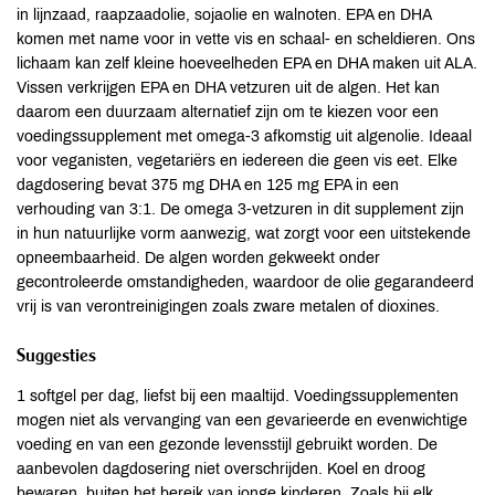
in lijnzaad, raapzaadolie, sojaolie en walnoten. EPA en DHA
komen met name voor in vette vis en schaal- en scheldieren. Ons
lichaam kan zelf kleine hoeveelheden EPA en DHA maken uit ALA.
Vissen verkrijgen EPA en DHA vetzuren uit de algen. Het kan
daarom een duurzaam alternatief zijn om te kiezen voor een
voedingssupplement met omega-3 afkomstig uit algenolie. Ideaal
voor veganisten, vegetariërs en iedereen die geen vis eet. Elke
dagdosering bevat 375 mg DHA en 125 mg EPA in een
verhouding van 3:1. De omega 3-vetzuren in dit supplement zijn
in hun natuurlijke vorm aanwezig, wat zorgt voor een uitstekende
opneembaarheid. De algen worden gekweekt onder
gecontroleerde omstandigheden, waardoor de olie gegarandeerd
vrij is van verontreinigingen zoals zware metalen of dioxines.
Suggesties
1 softgel per dag, liefst bij een maaltijd. Voedingssupplementen
mogen niet als vervanging van een gevarieerde en evenwichtige
voeding en van een gezonde levensstijl gebruikt worden. De
aanbevolen dagdosering niet overschrijden. Koel en droog
bewaren, buiten het bereik van jonge kinderen. Zoals bij elk