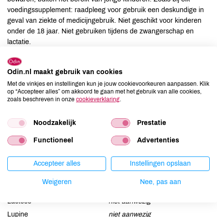
voedingssupplement: raadpleeg voor gebruik een deskundige in
geval van ziekte of medicijngebruik. Niet geschikt voor kinderen
onder de 18 jaar. Niet gebruiken tijdens de zwangerschap en
lactatie.
Ingrediënten
Odin.nl maakt gebruik van cookies
Met de vinkjes en instellingen kun je jouw cookievoorkeuren aanpassen. Klik
DHA- en EPA-rijke olie van de microalg Schizochytrium sp.,
op “Accepteer alles” om akkoord te gaan met het gebruik van alle cookies,
capsule (bevochtigingsmiddel: glycerol, gemodificeerd
zoals beschreven in onze
cookieverklaring
.
erwtenzetmeel en stabilisator: carrageen), antioxidanten:
tocoferolrijk extract en rozemarijnextract.
Noodzakelijk
Prestatie
Functioneel
Advertenties
Allergenen
Aardnoten
niet aanwezig
Accepteer alles
Instellingen opslaan
Ei
niet aanwezig
Weigeren
Nee, pas aan
Gluten
niet aanwezig
Lactose
niet aanwezig
Lupine
niet aanwezig