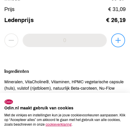
Prijs
€ 31,09
Ledenprijs
€ 26,19
Ingrediënten
Mineralen, VitaCholine®, Vitaminen, HPMC vegetarische capsule
(huls), vulstof (rijstbloem), natuurlijk Beta-caroteen, Nu-Flow
(antiklontermiddel).
Odin.nl maakt gebruik van cookies
Allergenen
Met de vinkjes en instellingen kun je jouw cookievoorkeuren aanpassen. Klik
op “Accepteer alles” om akkoord te gaan met het gebruik van alle cookies,
Aardnoten
niet aanwezig
zoals beschreven in onze
cookieverklaring
.
Ei
niet aanwezig