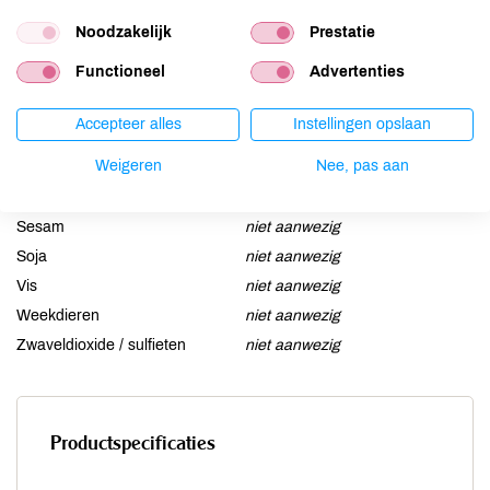
Gluten
niet aanwezig
Noodzakelijk
Prestatie
Lactose
niet aanwezig
Functioneel
Advertenties
Lupine
niet aanwezig
Mosterd
niet aanwezig
Accepteer alles
Instellingen opslaan
Noten
niet aanwezig
Weigeren
Nee, pas aan
Schaaldieren
niet aanwezig
Selderij
niet aanwezig
Sesam
niet aanwezig
Soja
niet aanwezig
Vis
niet aanwezig
Weekdieren
niet aanwezig
Zwaveldioxide / sulfieten
niet aanwezig
Productspecificaties