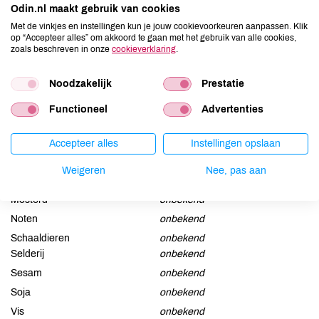
Geranyl Acetate, Limonene, Linalool, Linalyl Acetate, Pinene,
Odin.nl maakt gebruik van cookies
Terpineol, Terpinolene. Fragrance made of 100% natural essential
Met de vinkjes en instellingen kun je jouw cookievoorkeuren aanpassen. Klik
op “Accepteer alles” om akkoord te gaan met het gebruik van alle cookies,
oils and or plant extracts.
zoals beschreven in onze
cookieverklaring
.
Allergenen
Noodzakelijk
Prestatie
Aardnoten
onbekend
Functioneel
Advertenties
Ei
onbekend
Gluten
onbekend
Accepteer alles
Instellingen opslaan
Lactose
onbekend
Weigeren
Nee, pas aan
Lupine
onbekend
Mosterd
onbekend
Noten
onbekend
Schaaldieren
onbekend
Selderij
onbekend
Sesam
onbekend
Soja
onbekend
Vis
onbekend