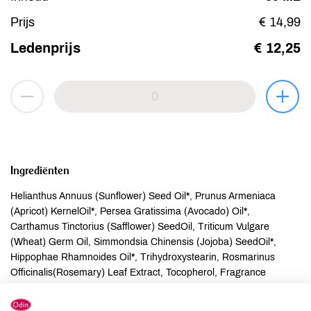
Prijs
€ 14,99
Ledenprijs
€ 12,25
Ingrediënten
Helianthus Annuus (Sunflower) Seed Oil*, Prunus Armeniaca
(Apricot) KernelOil*, Persea Gratissima (Avocado) Oil*,
Carthamus Tinctorius (Safflower) SeedOil, Triticum Vulgare
(Wheat) Germ Oil, Simmondsia Chinensis (Jojoba) SeedOil*,
Hippophae Rhamnoides Oil*, Trihydroxystearin, Rosmarinus
Officinalis(Rosemary) Leaf Extract, Tocopherol, Fragrance
(Parfum), Alpha Terpinene, Beta Caryophyllene, Benzyl Benzoate,
Camphor, Citral, Citrus Aurantium PeelOil, Coumarin, Geraniol,