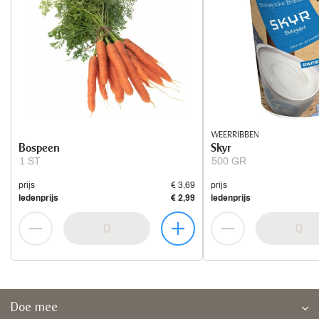
WEERRIBBEN
Bospeen
Skyr
1 ST
500 GR
prijs
€ 3,69
prijs
ledenprijs
€ 2,99
ledenprijs
Doe mee