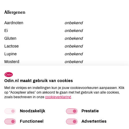
Allergenen
Aardnoten
onbekend
Ei
onbekend
Gluten
onbekend
Lactose
onbekend
Lupine
onbekend
Mosterd
onbekend
Noten
onbekend
Schaaldieren
onbekend
Odin.nl maakt gebruik van cookies
Selderij
onbekend
Met de vinkjes en instellingen kun je jouw cookievoorkeuren aanpassen. Klik
Sesam
onbekend
op “Accepteer alles” om akkoord te gaan met het gebruik van alle cookies,
zoals beschreven in onze
cookieverklaring
.
Soja
onbekend
Vis
onbekend
Noodzakelijk
Prestatie
Weekdieren
onbekend
Functioneel
Advertenties
Zwaveldioxide / sulfieten
onbekend