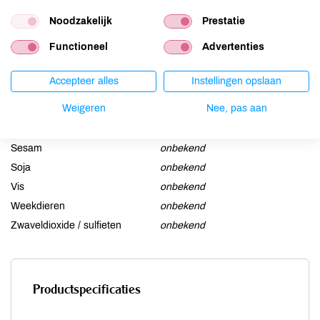
Gluten
onbekend
Noodzakelijk
Prestatie
Lactose
onbekend
Functioneel
Advertenties
Lupine
onbekend
Mosterd
onbekend
Accepteer alles
Instellingen opslaan
Noten
onbekend
Weigeren
Nee, pas aan
Schaaldieren
onbekend
Selderij
onbekend
Sesam
onbekend
Soja
onbekend
Vis
onbekend
Weekdieren
onbekend
Zwaveldioxide / sulfieten
onbekend
Productspecificaties