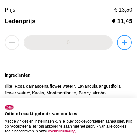
Prijs
€ 13,50
Ledenprijs
€ 11,45
Ingrediënten
Illite, Rosa damascena flower water*, Lavandula angustifolia
flower water*, Kaolin, Montmorillonite, Benzyl alcohol,
Dehydroacetic acid, Aqua.
Odin.nl maakt gebruik van cookies
Allergenen
Met de vinkjes en instellingen kun je jouw cookievoorkeuren aanpassen. Klik
op “Accepteer alles” om akkoord te gaan met het gebruik van alle cookies,
Aardnoten
onbekend
zoals beschreven in onze
cookieverklaring
.
Ei
onbekend