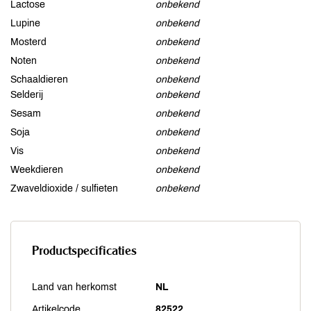
Lactose
onbekend
Lupine
onbekend
Mosterd
onbekend
Noten
onbekend
Schaaldieren
onbekend
Selderij
onbekend
Sesam
onbekend
Soja
onbekend
Vis
onbekend
Weekdieren
onbekend
Zwaveldioxide / sulfieten
onbekend
Productspecificaties
Land van herkomst
NL
Artikelcode
82522