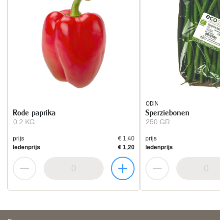
ODIN
Rode paprika
Sperziebonen
0.2 KG
250 GR
prijs
€ 1,40
prijs
ledenprijs
€ 1,20
ledenprijs