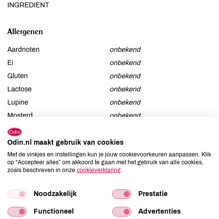
INGREDIENT
Allergenen
Aardnoten
onbekend
Ei
onbekend
Gluten
onbekend
Lactose
onbekend
Lupine
onbekend
Mosterd
onbekend
Noten
onbekend
Schaaldieren
onbekend
Odin.nl maakt gebruik van cookies
Selderij
onbekend
Met de vinkjes en instellingen kun je jouw cookievoorkeuren aanpassen. Klik
op “Accepteer alles” om akkoord te gaan met het gebruik van alle cookies,
Sesam
onbekend
zoals beschreven in onze
cookieverklaring
.
Soja
onbekend
Vis
onbekend
Noodzakelijk
Prestatie
Weekdieren
onbekend
Functioneel
Advertenties
Zwaveldioxide / sulfieten
onbekend