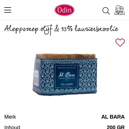
Aleppozeep olijf & 35% laurierbesolie
Merk
AL BARA
Inhoud
200 GR