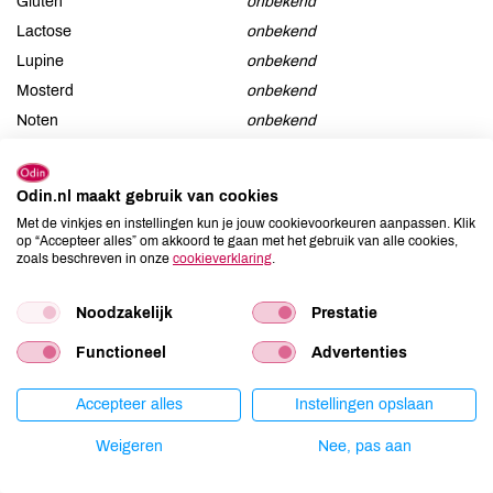
Gluten
onbekend
Lactose
onbekend
Lupine
onbekend
Mosterd
onbekend
Noten
onbekend
Schaaldieren
onbekend
Selderij
onbekend
Odin.nl maakt gebruik van cookies
Sesam
onbekend
Met de vinkjes en instellingen kun je jouw cookievoorkeuren aanpassen. Klik
Soja
onbekend
op “Accepteer alles” om akkoord te gaan met het gebruik van alle cookies,
zoals beschreven in onze
cookieverklaring
.
Vis
onbekend
Weekdieren
onbekend
Noodzakelijk
Prestatie
Zwaveldioxide / sulfieten
onbekend
Functioneel
Advertenties
Accepteer alles
Instellingen opslaan
Productspecificaties
Weigeren
Nee, pas aan
Land van herkomst
SY