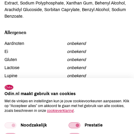
Extract, Sodium Polyphosphate, Xanthan Gum, Behenyl Alcohol,
Arachidyl Glucoside, Sorbitan Caprylate, Benzyl Alcohol, Sodium
Benzoate.
Allergenen
Aardnoten
onbekend
Ei
onbekend
Gluten
onbekend
Lactose
onbekend
Lupine
onbekend
Mosterd
onbekend
Noten
onbekend
Odin.nl maakt gebruik van cookies
Schaaldieren
onbekend
Met de vinkjes en instellingen kun je jouw cookievoorkeuren aanpassen. Klik
op “Accepteer alles” om akkoord te gaan met het gebruik van alle cookies,
Selderij
onbekend
zoals beschreven in onze
cookieverklaring
.
Sesam
onbekend
Soja
onbekend
Noodzakelijk
Prestatie
Vis
onbekend