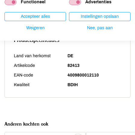
Functioneel
Advertenties
Weekdieren
onbekend
Zwaveldioxide / sulfieten
onbekend
Accepteer alles
Instellingen opslaan
Weigeren
Nee, pas aan
Productspecificaties
Land van herkomst
DE
Artikelcode
82413
EAN-code
4009800012110
Kwaliteit
BDIH
Anderen kochten ook